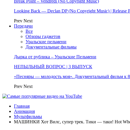
Break Point – Vendredi (No Copyright Music)
Looking Back — Declan DP (No Copyright Music) | Release 
Prev
Next
Передачи
Все
Обзоры гаджетов
Уральские пельмени
Документальные фильмы
Дырка от рублика – Уральские Пельмени
НЕПЫЛЬНЫЙ ВОПРОС | 3 ВЫПУСК
«Песняры — молодость моя». Документальный фильм к
Prev
Next
Главная
Анимация
Мультфильмы
МАШИНКИ Хот Вилс, супер трек. Тики — таки! Hot Wheels