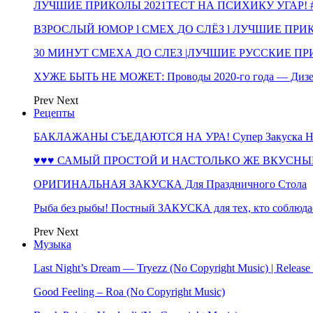
ЛУЧШИЕ ПРИКОЛЫ 2021ТЕСТ НА ПСИХИКУ УГАР! #
ВЗРОСЛЫЙ ЮМОР l СМЕХ ДО СЛЁЗ l ЛУЧШИЕ ПРИКОЛЫ
30 МИНУТ СМЕХА ДО СЛЕЗ |ЛУЧШИЕ РУССКИЕ ПРИ
ХУЖЕ БЫТЬ НЕ МОЖЕТ: Проводы 2020-го года — Дизе
Prev
Next
Рецепты
БАКЛАЖАНЫ СЪЕДАЮТСЯ НА УРА! Супер Закуска НА 
♥♥♥ САМЫЙ ПРОСТОЙ И НАСТОЛЬКО ЖЕ ВКУСНЫЙ
ОРИГИНАЛЬНАЯ ЗАКУСКА Для Праздничного Стола
Рыба без рыбы! Постный ЗАКУСКА для тех, кто соблюда
Prev
Next
Музыка
Last Night’s Dream — Tryezz (No Copyright Music) | Release
Good Feeling – Roa (No Copyright Music)