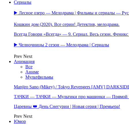
Сериалы
▶️ Лесное озеро — Мелодрама | Фильмы и сериалы — Ру
Кошкин дом (2020). Все серии! Детектив, мелодрама.
Всегда Говори «Всегда» — 9. Сериал. Весь сезон. Феник
▶️ Челночницы 2 сезон — Мелодрама | Сериалы
Prev
Next
Анимация
Все
Аниме
Мультфильмы
Manjiro Sano (Mikey) / Tokyo Revengers [AMV] DARKSID
ТАЧКИ — ТАЧКИ — Мультики про машинки — Прямой 
Царевны 👑 День Снегурии | Новая серия | Премьера!
Prev
Next
Юмор