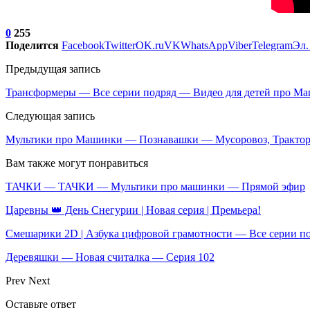
0
255
Поделится
Facebook
Twitter
OK.ru
VK
WhatsApp
Viber
Telegram
Эл.
Предыдущая запись
Трансформеры — Все серии подряд — Видео для детей про Ма
Следующая запись
Мультики про Машинки — Познавашки — Мусоровоз, Трактор
Вам также могут понравиться
ТАЧКИ — ТАЧКИ — Мультики про машинки — Прямой эфир
Царевны 👑 День Снегурии | Новая серия | Премьера!
Смешарики 2D | Азбука цифровой грамотности — Все серии п
Деревяшки — Новая считалка — Серия 102
Prev
Next
Оставьте ответ