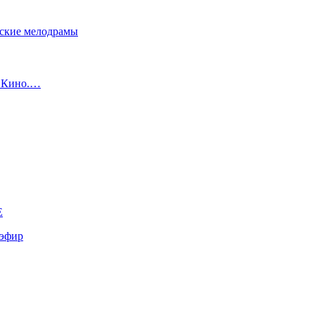
сские мелодрамы
с Кино.…
E
эфир