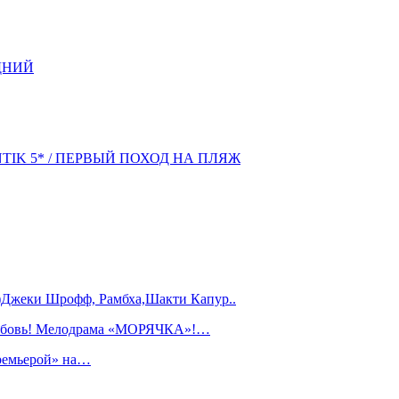
ДНИЙ
NTIK 5* / ПЕРВЫЙ ПОХОД НА ПЛЯЖ
)Джеки Шрофф, Рамбха,Шакти Капур..
любовь! Мелодрама «МОРЯЧКА»!…
ремьерой» на…