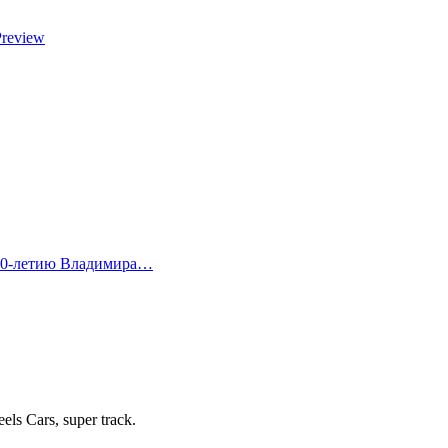
Preview
 80-летию Владимира…
 Cars, super track.