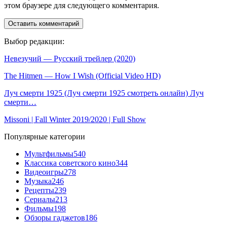
этом браузере для следующего комментария.
Выбор редакции:
Невезучий — Русский трейлер (2020)
The Hitmen — How I Wish (Official Video HD)
Луч смерти 1925 (Луч смерти 1925 смотреть онлайн) Луч
смерти…
Missoni | Fall Winter 2019/2020 | Full Show
Популярные категории
Мультфильмы
540
Классика советского кино
344
Видеоигры
278
Музыка
246
Рецепты
239
Сериалы
213
Фильмы
198
Обзоры гаджетов
186