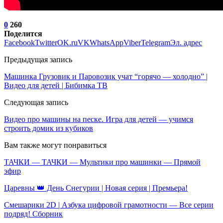
0
260
Поделится
Facebook
Twitter
OK.ru
VK
WhatsApp
Viber
Telegram
Эл. адрес
Предыдущая запись
Машинка Грузовик и Паровозик учат “горячо — холодно” |
Видео для детей | Бибимка ТВ
Следующая запись
Видео про машины на песке. Игра для детей — учимся
строить домик из кубиков
Вам также могут понравиться
ТАЧКИ — ТАЧКИ — Мультики про машинки — Прямой
эфир
Царевны 👑 День Снегурии | Новая серия | Премьера!
Смешарики 2D | Азбука цифровой грамотности — Все серии
подряд! Сборник