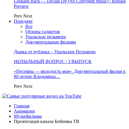
Looking Back — Declan DP (No Copyright Music) | Release
Preview
Prev
Next
Передачи
Все
Обзоры гаджетов
Уральские пельмени
Документальные фильмы
Дырка от рублика – Уральские Пельмени
НЕПЫЛЬНЫЙ ВОПРОС | 3 ВЫПУСК
«Песняры — молодость моя». Документальный фильм к
80-летию Владимира…
Prev
Next
Главная
Анимация
Мультфильмы
Презентация канала Бибимка ТВ