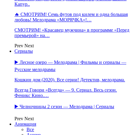
Капур..
🔥 СМОТРИМ! Семь футов под килем и одна большая
любовь! Мелодрама «МОРЯЧКА»!…
СМОТРИМ! «Красавец мужчина» в программе «Перед
премьерой» на…
Prev
Next
Сериалы
▶️ Лесное озеро — Мелодрама | Фильмы и сериалы —
Русские мелодрамы
Кошкин дом (2020). Все серии! Детектив, мелодрама.
Всегда Говори «Всегда» — 9. Сериал. Весь сезон.
Феникс Кино.…
▶️ Челночницы 2 сезон — Мелодрама | Сериалы
Prev
Next
Анимация
Все
Аниме