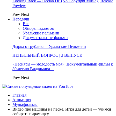
Looking Back — Declan DP (No Copyright Music) | Release
Preview
Prev
Next
Передачи
Все
Обзоры гаджетов
Уральские пельмени
Документальные фильмы
Дырка от рублика – Уральские Пельмени
НЕПЫЛЬНЫЙ ВОПРОС | 3 ВЫПУСК
«Песняры — молодость моя». Документальный фильм к
80-летию Владимира…
Prev
Next
Главная
Анимация
Мультфильмы
Видео про машины на песке. Игра для детей — учимся
собирать пирамидку