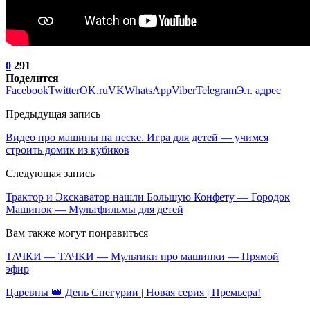
0
291
Поделится
Facebook
Twitter
OK.ru
VK
WhatsApp
Viber
Telegram
Эл. адрес
Предыдущая запись
Видео про машины на песке. Игра для детей — учимся
строить домик из кубиков
Следующая запись
Трактор и Экскаватор нашли Большую Конфету — Городок
Машинок — Мультфильмы для детей
Вам также могут понравиться
ТАЧКИ — ТАЧКИ — Мультики про машинки — Прямой
эфир
Царевны 👑 День Снегурии | Новая серия | Премьера!