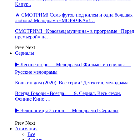
Капур..
🔥 СМОТРИМ! Семь футов под килем и одна большая
любовь! Мелодрама «МОРЯЧКА»!…
СМОТРИМ! «Красавец мужчина» в программе «Перед
премьерой» на…
Prev
Next
Сериалы
▶️ Лесное озеро — Мелодрама | Фильмы и сериалы —
Русские мелодрамы
Кошкин дом (2020). Все серии! Детектив, мелодрама.
Всегда Говори «Всегда» — 9. Сериал. Весь сезон.
Феникс Кино.…
▶️ Челночницы 2 сезон — Мелодрама | Сериалы
Prev
Next
Анимация
Все
Аниме