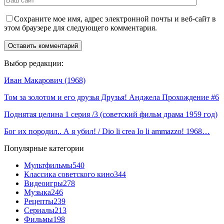
Сохраните мое имя, адрес электронной почты и веб-сайт в
этом браузере для следующего комментария.
Выбор редакции:
Иван Макарович (1968)
Том за золотом и его друзья Друзья! Анджела Прохождение #6
Поднятая целина 1 серия /3 (советский фильм драма 1959 год)
Бог их породил.. А я убил! / Dio li crea Io li ammazzo! 1968…
Популярные категории
Мультфильмы
540
Классика советского кино
344
Видеоигры
278
Музыка
246
Рецепты
239
Сериалы
213
Фильмы
198