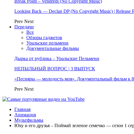
Break Point – Vendredi (No Copyright Music)
Looking Back — Declan DP (No Copyright Music) | Release 
Prev
Next
Передачи
Все
Обзоры гаджетов
Уральские пельмени
Документальные фильмы
Дырка от рублика – Уральские Пельмени
НЕПЫЛЬНЫЙ ВОПРОС | 3 ВЫПУСК
«Песняры — молодость моя». Документальный фильм к
Prev
Next
Главная
Анимация
Мультфильмы
Юху и его друзья – Поймай зеленое семечко — сезон 1 се