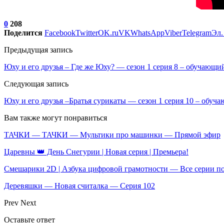
0
208
Поделится
Facebook
Twitter
OK.ru
VK
WhatsApp
Viber
Telegram
Эл.
Предыдущая запись
Юху и его друзья – Где же Юху? — сезон 1 серия 8 – обучающи
Следующая запись
Юху и его друзья –Братья сурикаты — сезон 1 серия 10 – обуч
Вам также могут понравиться
ТАЧКИ — ТАЧКИ — Мультики про машинки — Прямой эфир
Царевны 👑 День Снегурии | Новая серия | Премьера!
Смешарики 2D | Азбука цифровой грамотности — Все серии п
Деревяшки — Новая считалка — Серия 102
Prev
Next
Оставьте ответ