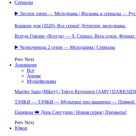
Сериалы
▶️ Лесное озеро — Мелодрама | Фильмы и сериалы — Ру
Кошкин дом (2020). Все серии! Детектив, мелодрама.
Всегда Говори «Всегда» — 9. Сериал. Весь сезон. Феник
▶️ Челночницы 2 сезон — Мелодрама | Сериалы
Prev
Next
Анимация
Все
Аниме
Мультфильмы
Manjiro Sano (Mikey) / Tokyo Revengers [AMV] DARKSID
ТАЧКИ — ТАЧКИ — Мультики про машинки — Прямой 
Царевны 👑 День Снегурии | Новая серия | Премьера!
Prev
Next
Юмор