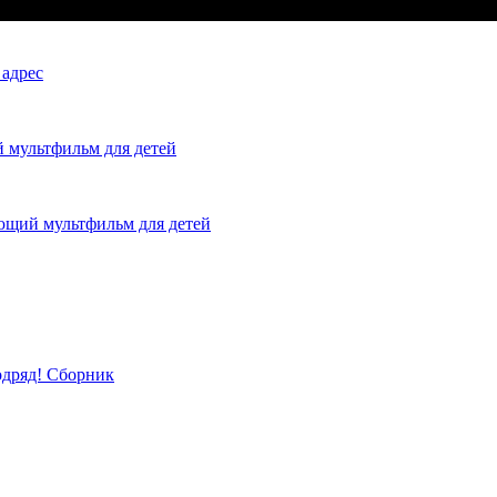
 адрес
й мультфильм для детей
ающий мультфильм для детей
одряд! Сборник