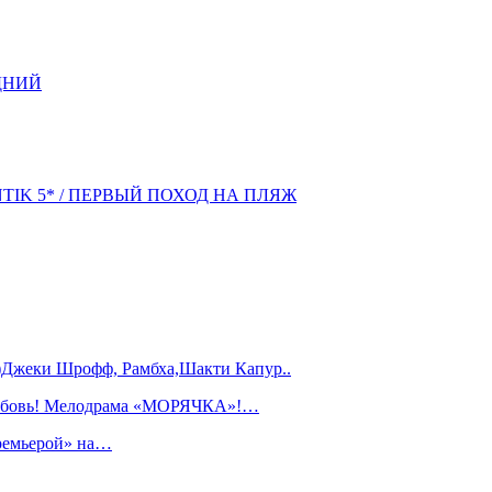
ДНИЙ
NTIK 5* / ПЕРВЫЙ ПОХОД НА ПЛЯЖ
)Джеки Шрофф, Рамбха,Шакти Капур..
любовь! Мелодрама «МОРЯЧКА»!…
ремьерой» на…