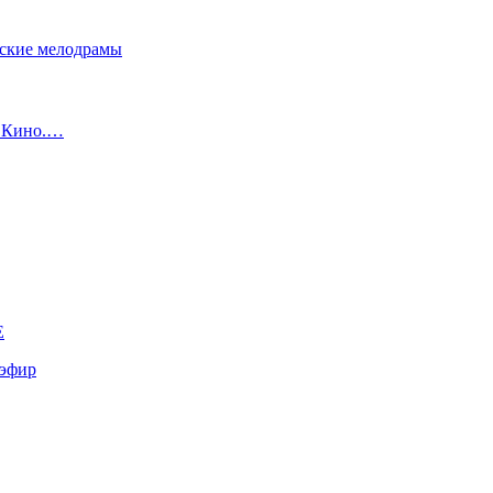
сские мелодрамы
с Кино.…
E
эфир