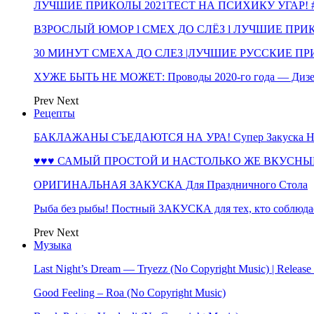
ЛУЧШИЕ ПРИКОЛЫ 2021ТЕСТ НА ПСИХИКУ УГАР! #
ВЗРОСЛЫЙ ЮМОР l СМЕХ ДО СЛЁЗ l ЛУЧШИЕ ПРИКОЛЫ
30 МИНУТ СМЕХА ДО СЛЕЗ |ЛУЧШИЕ РУССКИЕ ПРИ
ХУЖЕ БЫТЬ НЕ МОЖЕТ: Проводы 2020-го года — Дизе
Prev
Next
Рецепты
БАКЛАЖАНЫ СЪЕДАЮТСЯ НА УРА! Супер Закуска НА 
♥♥♥ САМЫЙ ПРОСТОЙ И НАСТОЛЬКО ЖЕ ВКУСНЫЙ
ОРИГИНАЛЬНАЯ ЗАКУСКА Для Праздничного Стола
Рыба без рыбы! Постный ЗАКУСКА для тех, кто соблюда
Prev
Next
Музыка
Last Night’s Dream — Tryezz (No Copyright Music) | Release
Good Feeling – Roa (No Copyright Music)