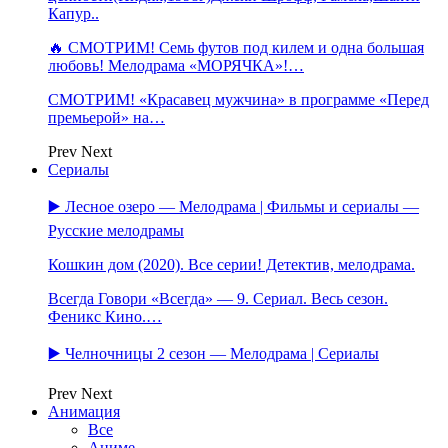
Капур..
🔥 СМОТРИМ! Семь футов под килем и одна большая
любовь! Мелодрама «МОРЯЧКА»!…
СМОТРИМ! «Красавец мужчина» в программе «Перед
премьерой» на…
Prev
Next
Сериалы
▶️ Лесное озеро — Мелодрама | Фильмы и сериалы —
Русские мелодрамы
Кошкин дом (2020). Все серии! Детектив, мелодрама.
Всегда Говори «Всегда» — 9. Сериал. Весь сезон.
Феникс Кино.…
▶️ Челночницы 2 сезон — Мелодрама | Сериалы
Prev
Next
Анимация
Все
Аниме