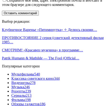
Сохраните мое имя, адрес электронной почты и веб-сайт в
этом браузере для следующего комментария.
Выбор редакции:
Клубничное Варенье «Пятиминутка» ✧ Делюсь своими…
ПРОТИВОСТОЯНИЕ 2 серия (советский детективный фильм
1985…
СМОТРИМ! «Красавец мужчина» в программе…
Patrik Humann & Mathilde — The Fool (Official…
Популярные категории
Мультфильмы
540
Классика советского кино
344
Видеоигры
278
Музыка
246
Рецепты
239
Сериалы
213
Фильмы
198
Обзоры гаджетов
186