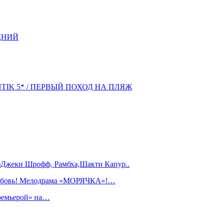
ДНИЙ
NTIK 5* / ПЕРВЫЙ ПОХОД НА ПЛЯЖ
)Джеки Шрофф, Рамбха,Шакти Капур..
любовь! Мелодрама «МОРЯЧКА»!…
ремьерой» на…