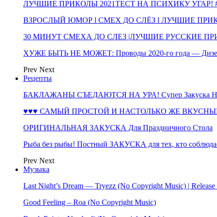
ЛУЧШИЕ ПРИКОЛЫ 2021ТЕСТ НА ПСИХИКУ УГАР! #
ВЗРОСЛЫЙ ЮМОР l СМЕХ ДО СЛЁЗ l ЛУЧШИЕ ПРИКОЛЫ
30 МИНУТ СМЕХА ДО СЛЕЗ |ЛУЧШИЕ РУССКИЕ ПРИ
ХУЖЕ БЫТЬ НЕ МОЖЕТ: Проводы 2020-го года — Дизе
Prev
Next
Рецепты
БАКЛАЖАНЫ СЪЕДАЮТСЯ НА УРА! Супер Закуска НА 
♥♥♥ САМЫЙ ПРОСТОЙ И НАСТОЛЬКО ЖЕ ВКУСНЫЙ
ОРИГИНАЛЬНАЯ ЗАКУСКА Для Праздничного Стола
Рыба без рыбы! Постный ЗАКУСКА для тех, кто соблюда
Prev
Next
Музыка
Last Night’s Dream — Tryezz (No Copyright Music) | Release
Good Feeling – Roa (No Copyright Music)