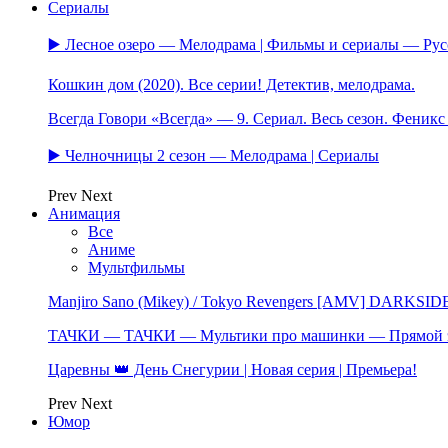
Сериалы
▶️ Лесное озеро — Мелодрама | Фильмы и сериалы — Ру
Кошкин дом (2020). Все серии! Детектив, мелодрама.
Всегда Говори «Всегда» — 9. Сериал. Весь сезон. Феник
▶️ Челночницы 2 сезон — Мелодрама | Сериалы
Prev
Next
Анимация
Все
Аниме
Мультфильмы
Manjiro Sano (Mikey) / Tokyo Revengers [AMV] DARKSID
ТАЧКИ — ТАЧКИ — Мультики про машинки — Прямой 
Царевны 👑 День Снегурии | Новая серия | Премьера!
Prev
Next
Юмор