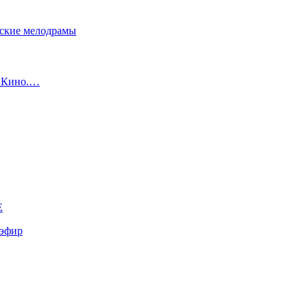
сские мелодрамы
с Кино.…
E
эфир