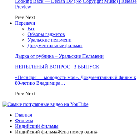
Looking Back — Declan DP (No Copyright Music) | Release
Preview
Prev
Next
Передачи
Все
Обзоры гаджетов
Уральские пельмени
Документальные фильмы
Дырка от рублика – Уральские Пельмени
НЕПЫЛЬНЫЙ ВОПРОС | 3 ВЫПУСК
«Песняры — молодость моя». Документальный фильм к
80-летию Владимира…
Prev
Next
Главная
Фильмы
Индийский фильмы
Индийский фильм#Жена номер один#