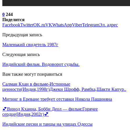
0
244
Поделится
Facebook
Twitter
OK.ru
VK
WhatsApp
Viber
Telegram
Эл. адрес
Предыдущая запись
Маленький свидетель 1987г
Следующая запись
Индийский фильм. Водоворот судьбы.
Вам также могут понравиться
Салман Кхан в фильме-Истинные
ценности(Индия,1998г)Джеки Шрофф, Рамбха,Шакти Капур..
Митинг в Ереване требует отставки Никола Пашиняна
💕Винод Кханна, Бобби Деол — фильм:Горячее
сердце(Индия,2002г)💕
Индийские песни и танцы на улицах Одессы