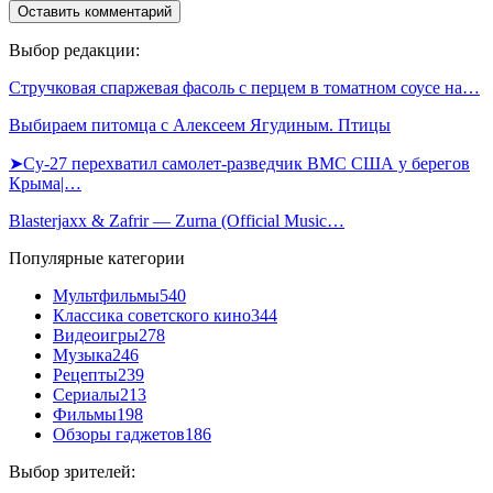
Выбор редакции:
Стручковая спаржевая фасоль с перцем в томатном соусе на…
Выбираем питомца с Алексеем Ягудиным. Птицы
➤Су-27 перехватил самолет-разведчик ВМС США у берегов
Крыма|…
Blasterjaxx & Zafrir — Zurna (Official Music…
Популярные категории
Мультфильмы
540
Классика советского кино
344
Видеоигры
278
Музыка
246
Рецепты
239
Сериалы
213
Фильмы
198
Обзоры гаджетов
186
Выбор зрителей: