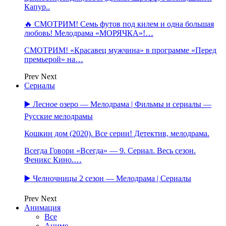
Капур..
🔥 СМОТРИМ! Семь футов под килем и одна большая
любовь! Мелодрама «МОРЯЧКА»!…
СМОТРИМ! «Красавец мужчина» в программе «Перед
премьерой» на…
Prev
Next
Сериалы
▶️ Лесное озеро — Мелодрама | Фильмы и сериалы —
Русские мелодрамы
Кошкин дом (2020). Все серии! Детектив, мелодрама.
Всегда Говори «Всегда» — 9. Сериал. Весь сезон.
Феникс Кино.…
▶️ Челночницы 2 сезон — Мелодрама | Сериалы
Prev
Next
Анимация
Все
Аниме