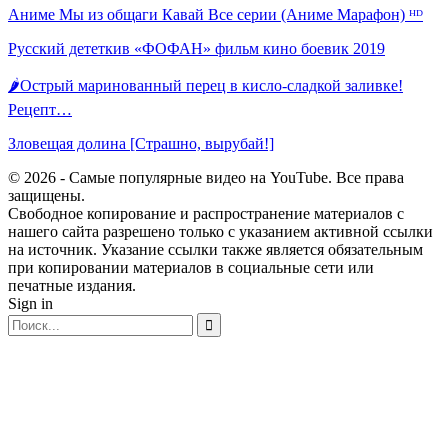
Аниме Мы из общаги Кавай Все серии (Аниме Марафон) ᴴᴰ
Русский дететкив «ФОФАН» фильм кино боевик 2019
🌶Острый маринованный перец в кисло-сладкой заливке!
Рецепт…
Зловещая долина [Страшно, вырубай!]
© 2026 - Самые популярные видео на YouTube. Все права
защищены.
Свободное копирование и распространение материалов с
нашего сайта разрешено только с указанием активной ссылки
на источник. Указание ссылки также является обязательным
при копировании материалов в социальные сети или
печатные издания.
Sign in