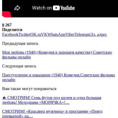
0
267
Поделится
Facebook
Twitter
OK.ru
VK
WhatsApp
Viber
Telegram
Эл. адрес
Предыдущая запись
Моя любовь (1940) (Комедия в хорошем качестве) Советские
фильмы онлайн
Следующая запись
Преступление и наказание (1940) Комедия.Советские фильмы
онлайн
Вам также могут понравиться
🔥 СМОТРИМ! Семь футов под килем и одна большая
любовь! Мелодрама «МОРЯЧКА»!…
СМОТРИМ! «Красавец мужчина» в программе «Перед
премьерой» на…