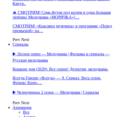
Капур..
🔥 СМОТРИМ! Семь футов под килем и одна большая
любовь! Мелодрама «МОРЯЧКА»!…
СМОТРИМ! «Красавец мужчина» в программе «Перед
премьерой» на…
Prev
Next
Сериалы
▶️ Лесное озеро — Мелодрама | Фильмы и сериалы —
Русские мелодрамы
Кошкин дом (2020). Все серии! Детектив, мелодрама.
Всегда Говори «Всегда» — 9. Сериал. Весь сезон.
Феникс Кино.…
▶️ Челночницы 2 сезон — Мелодрама | Сериалы
Prev
Next
Анимация
Все
Аниме