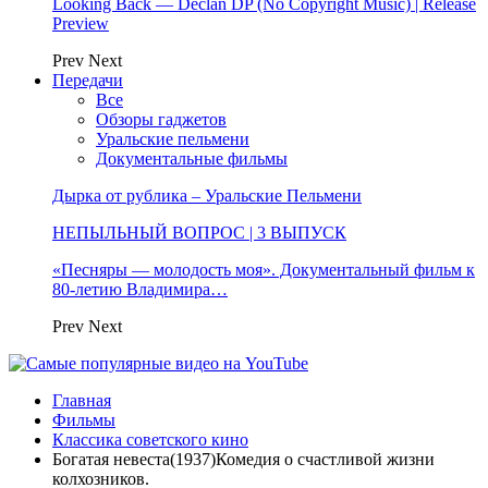
Looking Back — Declan DP (No Copyright Music) | Release
Preview
Prev
Next
Передачи
Все
Обзоры гаджетов
Уральские пельмени
Документальные фильмы
Дырка от рублика – Уральские Пельмени
НЕПЫЛЬНЫЙ ВОПРОС | 3 ВЫПУСК
«Песняры — молодость моя». Документальный фильм к
80-летию Владимира…
Prev
Next
Главная
Фильмы
Классика советского кино
Богатая невеста(1937)Комедия о счастливой жизни
колхозников.