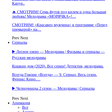
Капур..
🔥 СМОТРИМ! Семь футов под килем и одна большая
любовь! Мелодрама «МОРЯЧКА»!…
СМОТРИМ! «Красавец мужчина» в программе «Перед
премьерой» на…
Prev
Next
Сериалы
▶️ Лесное озеро — Мелодрама | Фильмы и сериалы —
Русские мелодрамы
Кошкин дом (2020). Все серии! Детектив, мелодрама.
Всегда Говори «Всегда» — 9. Сериал. Весь сезон.
Феникс Кино.…
▶️ Челночницы 2 сезон — Мелодрама | Сериалы
Prev
Next
Анимация
Все
Аниме