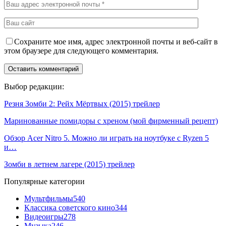
Сохраните мое имя, адрес электронной почты и веб-сайт в
этом браузере для следующего комментария.
Выбор редакции:
Резня Зомби 2: Рейх Мёртвых (2015) трейлер
Маринованные помидоры с хреном (мой фирменный рецепт)
Обзор Acer Nitro 5. Можно ли играть на ноутбуке с Ryzen 5
и…
Зомби в летнем лагере (2015) трейлер
Популярные категории
Мультфильмы
540
Классика советского кино
344
Видеоигры
278
Музыка
246