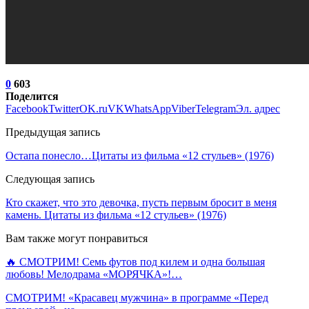
0
603
Поделится
Facebook
Twitter
OK.ru
VK
WhatsApp
Viber
Telegram
Эл. адрес
Предыдущая запись
Остапа понесло…Цитаты из фильма «12 стульев» (1976)
Следующая запись
Кто скажет, что это девочка, пусть первым бросит в меня
камень. Цитаты из фильма «12 стульев» (1976)
Вам также могут понравиться
🔥 СМОТРИМ! Семь футов под килем и одна большая
любовь! Мелодрама «МОРЯЧКА»!…
СМОТРИМ! «Красавец мужчина» в программе «Перед