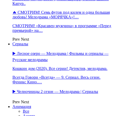
Капур..
🔥 СМОТРИМ! Семь футов под килем и одна большая
любовь! Мелодрама «МОРЯЧКА»!…
СМОТРИМ! «Красавец мужчина» в программе «Перед
премьерой» на…
Prev
Next
Сериалы
▶️ Лесное озеро — Мелодрама | Фильмы и сериалы —
Русские мелодрамы
Кошкин дом (2020). Все серии! Детектив, мелодрама.
Всегда Говори «Всегда» — 9. Сериал. Весь сезон.
Феникс Кино.…
▶️ Челночницы 2 сезон — Мелодрама | Сериалы
Prev
Next
Анимация
Все
Аниме