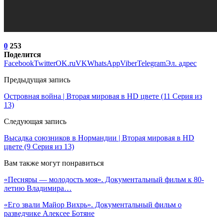
0
253
Поделится
Facebook
Twitter
OK.ru
VK
WhatsApp
Viber
Telegram
Эл. адрес
Предыдущая запись
Островная война | Вторая мировая в HD цвете (11 Серия из
13)
Следующая запись
Высадка союзников в Нормандии | Вторая мировая в HD
цвете (9 Серия из 13)
Вам также могут понравиться
«Песняры — молодость моя». Документальный фильм к 80-
летию Владимира…
«Его звали Майор Вихрь». Документальный фильм о
разведчике Алексее Ботяне