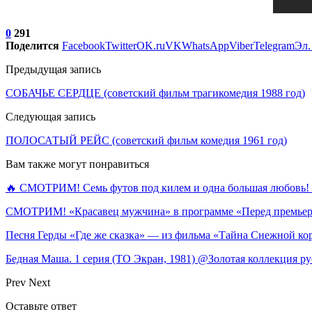
0
291
Поделится
Facebook
Twitter
OK.ru
VK
WhatsApp
Viber
Telegram
Эл.
Предыдущая запись
СОБАЧЬЕ СЕРДЦЕ (советский фильм трагикомедия 1988 год)
Следующая запись
ПОЛОСАТЫЙ РЕЙС (советский фильм комедия 1961 год)
Вам также могут понравиться
🔥 СМОТРИМ! Семь футов под килем и одна большая любов
СМОТРИМ! «Красавец мужчина» в программе «Перед премье
Песня Герды «Где же сказка» — из фильма «Тайна Снежной к
Бедная Маша. 1 серия (ТО Экран, 1981) @Золотая коллекция ру
Prev
Next
Оставьте ответ