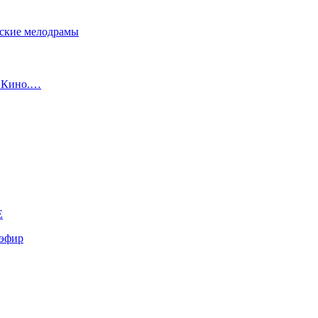
сские мелодрамы
с Кино.…
E
эфир