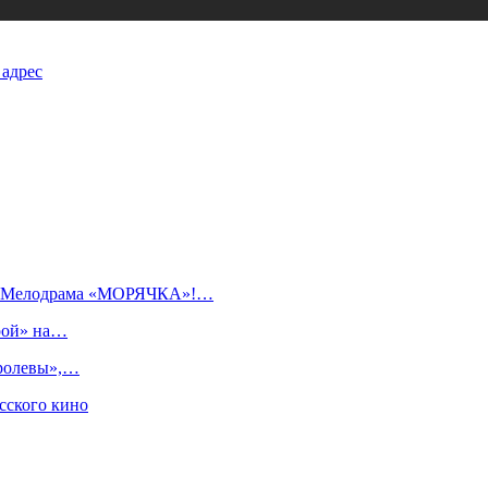
 адрес
ь! Мелодрама «МОРЯЧКА»!…
рой» на…
оролевы»,…
сского кино