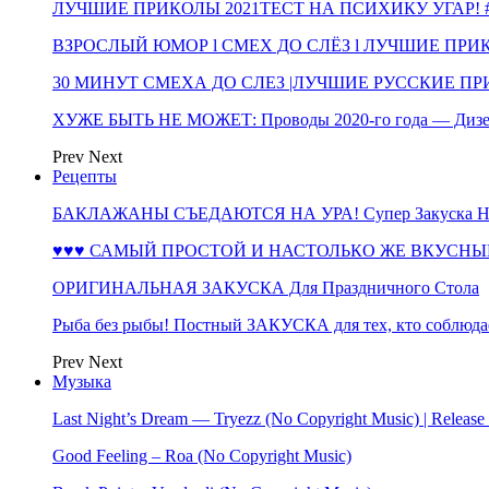
ЛУЧШИЕ ПРИКОЛЫ 2021ТЕСТ НА ПСИХИКУ УГАР! #
ВЗРОСЛЫЙ ЮМОР l СМЕХ ДО СЛЁЗ l ЛУЧШИЕ ПРИКОЛЫ
30 МИНУТ СМЕХА ДО СЛЕЗ |ЛУЧШИЕ РУССКИЕ ПРИ
ХУЖЕ БЫТЬ НЕ МОЖЕТ: Проводы 2020-го года — Дизе
Prev
Next
Рецепты
БАКЛАЖАНЫ СЪЕДАЮТСЯ НА УРА! Супер Закуска НА 
♥♥♥ САМЫЙ ПРОСТОЙ И НАСТОЛЬКО ЖЕ ВКУСНЫЙ
ОРИГИНАЛЬНАЯ ЗАКУСКА Для Праздничного Стола
Рыба без рыбы! Постный ЗАКУСКА для тех, кто соблюда
Prev
Next
Музыка
Last Night’s Dream — Tryezz (No Copyright Music) | Release
Good Feeling – Roa (No Copyright Music)