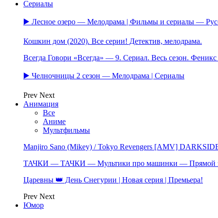
Сериалы
▶️ Лесное озеро — Мелодрама | Фильмы и сериалы — Ру
Кошкин дом (2020). Все серии! Детектив, мелодрама.
Всегда Говори «Всегда» — 9. Сериал. Весь сезон. Феник
▶️ Челночницы 2 сезон — Мелодрама | Сериалы
Prev
Next
Анимация
Все
Аниме
Мультфильмы
Manjiro Sano (Mikey) / Tokyo Revengers [AMV] DARKSID
ТАЧКИ — ТАЧКИ — Мультики про машинки — Прямой 
Царевны 👑 День Снегурии | Новая серия | Премьера!
Prev
Next
Юмор