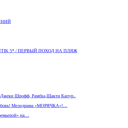
ДНИЙ
NTIK 5* / ПЕРВЫЙ ПОХОД НА ПЛЯЖ
)Джеки Шрофф, Рамбха,Шакти Капур..
любовь! Мелодрама «МОРЯЧКА»!…
ремьерой» на…