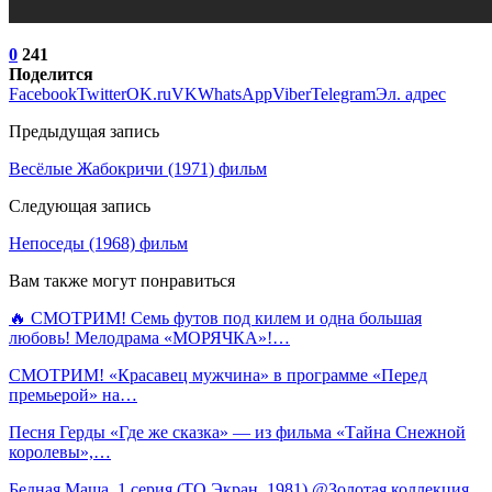
0
241
Поделится
Facebook
Twitter
OK.ru
VK
WhatsApp
Viber
Telegram
Эл. адрес
Предыдущая запись
Весёлые Жабокричи (1971) фильм
Следующая запись
Непоседы (1968) фильм
Вам также могут понравиться
🔥 СМОТРИМ! Семь футов под килем и одна большая
любовь! Мелодрама «МОРЯЧКА»!…
СМОТРИМ! «Красавец мужчина» в программе «Перед
премьерой» на…
Песня Герды «Где же сказка» — из фильма «Тайна Снежной
королевы»,…
Бедная Маша. 1 серия (ТО Экран, 1981) @Золотая коллекция