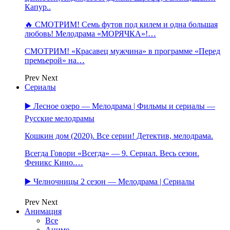
Капур..
🔥 СМОТРИМ! Семь футов под килем и одна большая
любовь! Мелодрама «МОРЯЧКА»!…
СМОТРИМ! «Красавец мужчина» в программе «Перед
премьерой» на…
Prev
Next
Сериалы
▶️ Лесное озеро — Мелодрама | Фильмы и сериалы —
Русские мелодрамы
Кошкин дом (2020). Все серии! Детектив, мелодрама.
Всегда Говори «Всегда» — 9. Сериал. Весь сезон.
Феникс Кино.…
▶️ Челночницы 2 сезон — Мелодрама | Сериалы
Prev
Next
Анимация
Все
Аниме