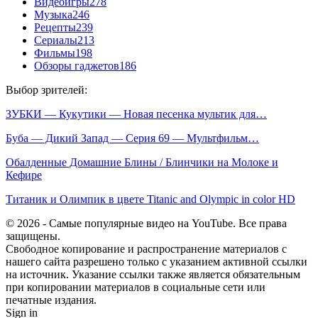
Видеоигры
278
Музыка
246
Рецепты
239
Сериалы
213
Фильмы
198
Обзоры гаджетов
186
Выбор зрителей:
ЗУБКИ — Кукутики — Новая песенка мультик для…
Буба — Дикий Запад — Серия 69 — Мультфильм…
Обалденные Домашние Блины / Блинчики на Молоке и
Кефире
Титаник и Олимпик в цвете Titanic and Olympic in color HD
© 2026 - Самые популярные видео на YouTube. Все права
защищены.
Свободное копирование и распространение материалов с
нашего сайта разрешено только с указанием активной ссылки
на источник. Указание ссылки также является обязательным
при копировании материалов в социальные сети или
печатные издания.
Sign in