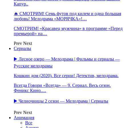
Капур..
🔥 СМОТРИМ! Семь футов под килем и одна большая
любовь! Мелодрама «МОРЯЧКА»!…
СМОТРИМ! «Красавец мужчина» в программе «Перед
премьерой» на…
Prev
Next
Сериалы
▶️ Лесное озеро — Мелодрама | Фильмы и сериалы —
Русские мелодрамы
Кошкин дом (2020). Все серии! Детектив, мелодрама.
Всегда Говори «Всегда» — 9. Сериал. Весь сезон.
Феникс Кино.…
▶️ Челночницы 2 сезон — Мелодрама | Сериалы
Prev
Next
Анимация
Все
Аниме