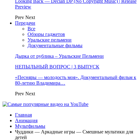
Looking Back — Declan DP (No Copyright Music) | Release
Preview
Prev
Next
Передачи
Все
Обзоры гаджетов
Уральские пельмени
Документальные фильмы
Дырка от рублика – Уральские Пельмени
НЕПЫЛЬНЫЙ ВОПРОС | 3 ВЫПУСК
«Песняры — молодость моя». Документальный фильм к
80-летию Владимира…
Prev
Next
Главная
Анимация
Мультфильмы
Чуддики — Аркадные игры — Смешные мультики для
детей