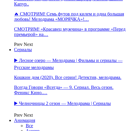
Капур..
🔥 СМОТРИМ! Семь футов под килем и одна большая
любовь! Мелодрама «МОРЯЧКА»!…
СМОТРИМ! «Красавец мужчина» в программе «Перед
премьерой» на…
Prev
Next
Сериалы
▶️ Лесное озеро — Мелодрама | Фильмы и сериалы —
Русские мелодрамы
Кошкин дом (2020). Все серии! Детектив, мелодрама.
Всегда Говори «Всегда» — 9. Сериал. Весь сезон.
Феникс Кино.…
▶️ Челночницы 2 сезон — Мелодрама | Сериалы
Prev
Next
Анимация
Все
Аниме