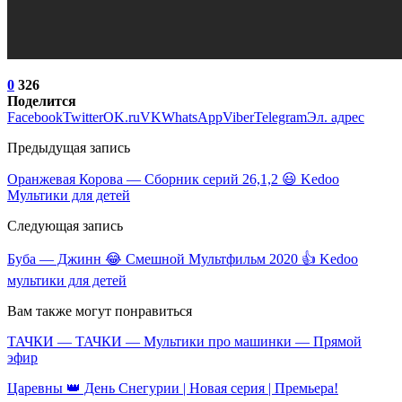
0
326
Поделится
Facebook
Twitter
OK.ru
VK
WhatsApp
Viber
Telegram
Эл. адрес
Предыдущая запись
Оранжевая Корова — Сборник серий 26,1,2 😃 Kedoo
Мультики для детей
Следующая запись
Буба — Джинн 😂 Смешной Мультфильм 2020 👍 Kedoo
мультики для детей
Вам также могут понравиться
ТАЧКИ — ТАЧКИ — Мультики про машинки — Прямой
эфир
Царевны 👑 День Снегурии | Новая серия | Премьера!