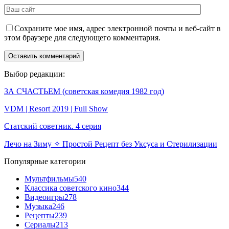
Сохраните мое имя, адрес электронной почты и веб-сайт в
этом браузере для следующего комментария.
Выбор редакции:
ЗА СЧАСТЬЕМ (советская комедия 1982 год)
VDM | Resort 2019 | Full Show
Статский советник. 4 серия
Лечо на Зиму ✧ Простой Рецепт без Уксуса и Стерилизации
Популярные категории
Мультфильмы
540
Классика советского кино
344
Видеоигры
278
Музыка
246
Рецепты
239
Сериалы
213