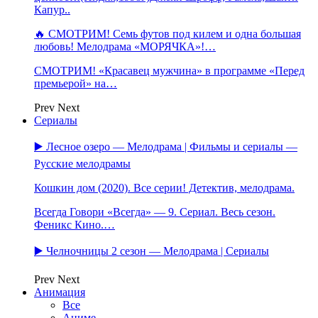
Капур..
🔥 СМОТРИМ! Семь футов под килем и одна большая
любовь! Мелодрама «МОРЯЧКА»!…
СМОТРИМ! «Красавец мужчина» в программе «Перед
премьерой» на…
Prev
Next
Сериалы
▶️ Лесное озеро — Мелодрама | Фильмы и сериалы —
Русские мелодрамы
Кошкин дом (2020). Все серии! Детектив, мелодрама.
Всегда Говори «Всегда» — 9. Сериал. Весь сезон.
Феникс Кино.…
▶️ Челночницы 2 сезон — Мелодрама | Сериалы
Prev
Next
Анимация
Все
Аниме