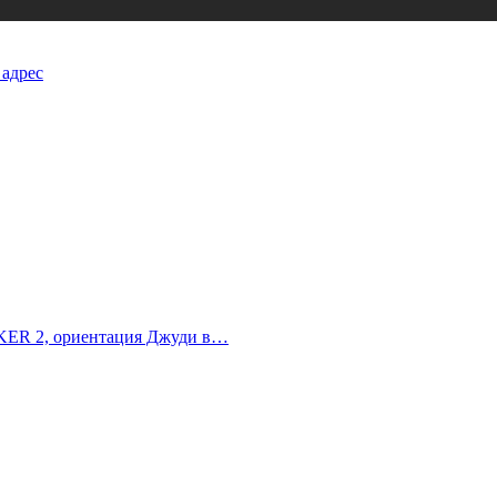
 адрес
ALKER 2, ориентация Джуди в…