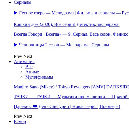
Сериалы
▶️ Лесное озеро — Мелодрама | Фильмы и сериалы — Ру
Кошкин дом (2020). Все серии! Детектив, мелодрама.
Всегда Говори «Всегда» — 9. Сериал. Весь сезон. Феник
▶️ Челночницы 2 сезон — Мелодрама | Сериалы
Prev
Next
Анимация
Все
Аниме
Мультфильмы
Manjiro Sano (Mikey) / Tokyo Revengers [AMV] DARKSID
ТАЧКИ — ТАЧКИ — Мультики про машинки — Прямой 
Царевны 👑 День Снегурии | Новая серия | Премьера!
Prev
Next
Юмор