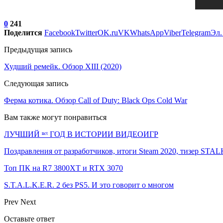
0
241
Поделится
Facebook
Twitter
OK.ru
VK
WhatsApp
Viber
Telegram
Эл.
Предыдущая запись
Худший ремейк. Обзор XIII (2020)
Следующая запись
Ферма котика. Обзор Call of Duty: Black Ops Cold War
Вам также могут понравиться
ЛУЧШИЙ ⁿᵉᵗ ГОД В ИСТОРИИ ВИДЕОИГР
Поздравления от разработчиков, итоги Steam 2020, тизер ST
Топ ПК на R7 3800XT и RTX 3070
S.T.A.L.K.E.R. 2 без PS5. И это говорит о многом
Prev
Next
Оставьте ответ