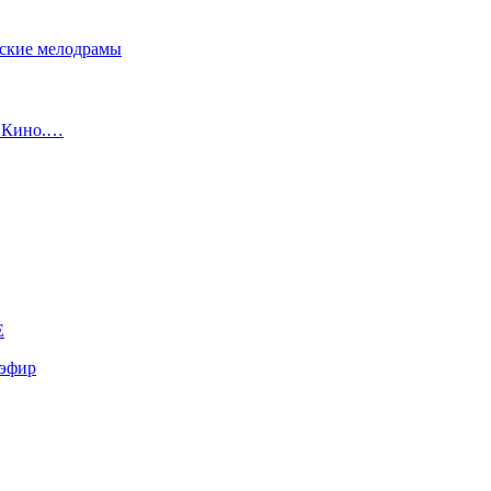
сские мелодрамы
с Кино.…
E
эфир