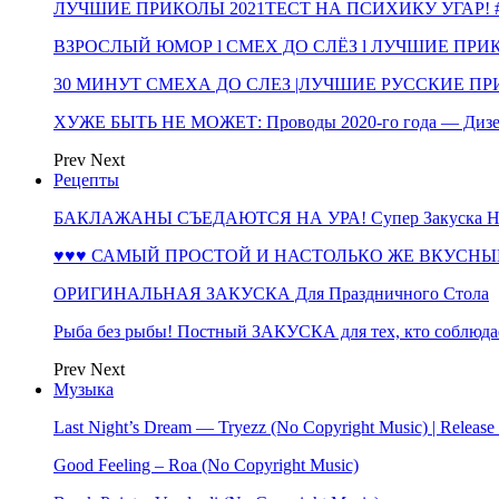
ЛУЧШИЕ ПРИКОЛЫ 2021ТЕСТ НА ПСИХИКУ УГАР! #
ВЗРОСЛЫЙ ЮМОР l СМЕХ ДО СЛЁЗ l ЛУЧШИЕ ПРИКОЛЫ
30 МИНУТ СМЕХА ДО СЛЕЗ |ЛУЧШИЕ РУССКИЕ ПРИ
ХУЖЕ БЫТЬ НЕ МОЖЕТ: Проводы 2020-го года — Дизе
Prev
Next
Рецепты
БАКЛАЖАНЫ СЪЕДАЮТСЯ НА УРА! Супер Закуска НА 
♥♥♥ САМЫЙ ПРОСТОЙ И НАСТОЛЬКО ЖЕ ВКУСНЫЙ
ОРИГИНАЛЬНАЯ ЗАКУСКА Для Праздничного Стола
Рыба без рыбы! Постный ЗАКУСКА для тех, кто соблюда
Prev
Next
Музыка
Last Night’s Dream — Tryezz (No Copyright Music) | Release
Good Feeling – Roa (No Copyright Music)