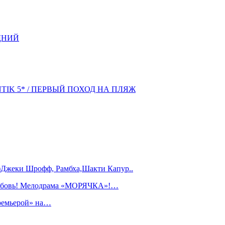
ДНИЙ
NTIK 5* / ПЕРВЫЙ ПОХОД НА ПЛЯЖ
)Джеки Шрофф, Рамбха,Шакти Капур..
любовь! Мелодрама «МОРЯЧКА»!…
ремьерой» на…