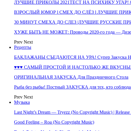
ЛУЧШИЕ ПРИКОЛЫ 2021ТЕСТ НА ПСИХИКУ УГАР! #
ВЗРОСЛЫЙ ЮМОР l СМЕХ ДО СЛЁЗ l ЛУЧШИЕ ПРИКОЛЫ
30 МИНУТ СМЕХА ДО СЛЕЗ |ЛУЧШИЕ РУССКИЕ ПРИ
ХУЖЕ БЫТЬ НЕ МОЖЕТ: Проводы 2020-го года — Дизе
Prev
Next
Рецепты
БАКЛАЖАНЫ СЪЕДАЮТСЯ НА УРА! Супер Закуска НА 
♥♥♥ САМЫЙ ПРОСТОЙ И НАСТОЛЬКО ЖЕ ВКУСНЫЙ
ОРИГИНАЛЬНАЯ ЗАКУСКА Для Праздничного Стола
Рыба без рыбы! Постный ЗАКУСКА для тех, кто соблюда
Prev
Next
Музыка
Last Night’s Dream — Tryezz (No Copyright Music) | Release
Good Feeling – Roa (No Copyright Music)