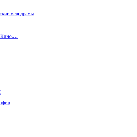
сские мелодрамы
с Кино.…
E
эфир