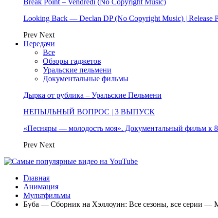
Break Point – Vendredi (No Copyright Music)
Looking Back — Declan DP (No Copyright Music) | Release 
Prev
Next
Передачи
Все
Обзоры гаджетов
Уральские пельмени
Документальные фильмы
Дырка от рублика – Уральские Пельмени
НЕПЫЛЬНЫЙ ВОПРОС | 3 ВЫПУСК
«Песняры — молодость моя». Документальный фильм к
Prev
Next
Главная
Анимация
Мультфильмы
Буба — Сборник на Хэллоуин: Все сезоны, все серии — 