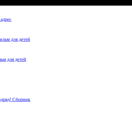
 адрес
льм для детей
ьм для детей
одряд! Сборник