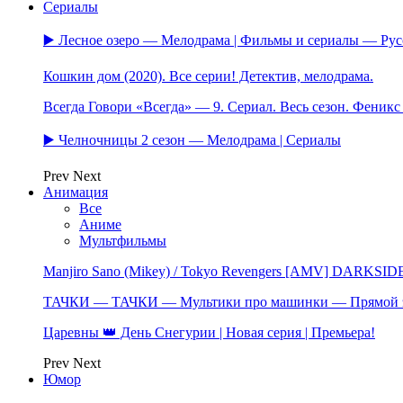
Сериалы
▶️ Лесное озеро — Мелодрама | Фильмы и сериалы — Ру
Кошкин дом (2020). Все серии! Детектив, мелодрама.
Всегда Говори «Всегда» — 9. Сериал. Весь сезон. Феник
▶️ Челночницы 2 сезон — Мелодрама | Сериалы
Prev
Next
Анимация
Все
Аниме
Мультфильмы
Manjiro Sano (Mikey) / Tokyo Revengers [AMV] DARKSID
ТАЧКИ — ТАЧКИ — Мультики про машинки — Прямой 
Царевны 👑 День Снегурии | Новая серия | Премьера!
Prev
Next
Юмор