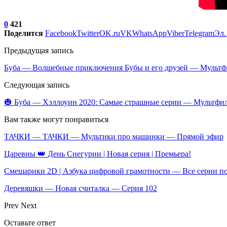
0
421
Поделится
Facebook
Twitter
OK.ru
VK
WhatsApp
Viber
Telegram
Эл.
Предыдущая запись
Буба — Волшебные приключения Бубы и его друзей — Мультфи
Следующая запись
🎃 Буба — Хэллоуин 2020: Самые страшные серии — Мультфил
Вам также могут понравиться
ТАЧКИ — ТАЧКИ — Мультики про машинки — Прямой эфир
Царевны 👑 День Снегурии | Новая серия | Премьера!
Смешарики 2D | Азбука цифровой грамотности — Все серии п
Деревяшки — Новая считалка — Серия 102
Prev
Next
Оставьте ответ