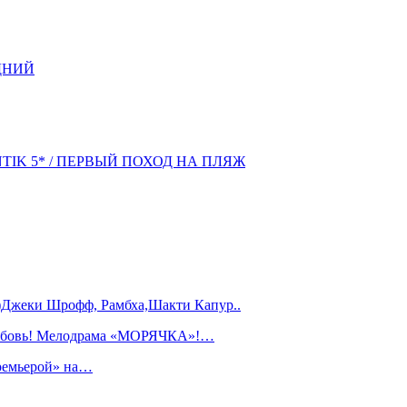
ДНИЙ
NTIK 5* / ПЕРВЫЙ ПОХОД НА ПЛЯЖ
)Джеки Шрофф, Рамбха,Шакти Капур..
любовь! Мелодрама «МОРЯЧКА»!…
ремьерой» на…