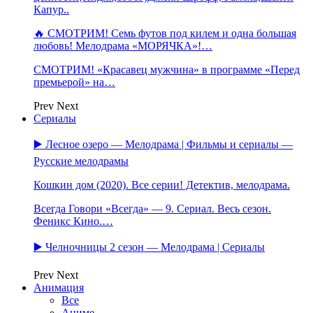
Капур..
🔥 СМОТРИМ! Семь футов под килем и одна большая
любовь! Мелодрама «МОРЯЧКА»!…
СМОТРИМ! «Красавец мужчина» в программе «Перед
премьерой» на…
Prev
Next
Сериалы
▶️ Лесное озеро — Мелодрама | Фильмы и сериалы —
Русские мелодрамы
Кошкин дом (2020). Все серии! Детектив, мелодрама.
Всегда Говори «Всегда» — 9. Сериал. Весь сезон.
Феникс Кино.…
▶️ Челночницы 2 сезон — Мелодрама | Сериалы
Prev
Next
Анимация
Все
Аниме