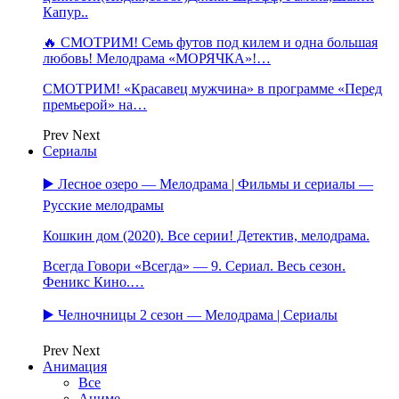
Капур..
🔥 СМОТРИМ! Семь футов под килем и одна большая
любовь! Мелодрама «МОРЯЧКА»!…
СМОТРИМ! «Красавец мужчина» в программе «Перед
премьерой» на…
Prev
Next
Сериалы
▶️ Лесное озеро — Мелодрама | Фильмы и сериалы —
Русские мелодрамы
Кошкин дом (2020). Все серии! Детектив, мелодрама.
Всегда Говори «Всегда» — 9. Сериал. Весь сезон.
Феникс Кино.…
▶️ Челночницы 2 сезон — Мелодрама | Сериалы
Prev
Next
Анимация
Все
Аниме