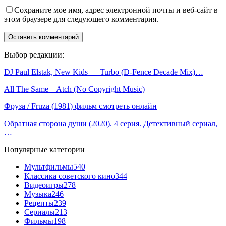
Сохраните мое имя, адрес электронной почты и веб-сайт в
этом браузере для следующего комментария.
Выбор редакции:
DJ Paul Elstak, New Kids — Turbo (D-Fence Decade Mix)…
All The Same – Atch (No Copyright Music)
Фруза / Fruza (1981) фильм смотреть онлайн
Обратная сторона души (2020). 4 серия. Детективный сериал,
…
Популярные категории
Мультфильмы
540
Классика советского кино
344
Видеоигры
278
Музыка
246
Рецепты
239
Сериалы
213
Фильмы
198