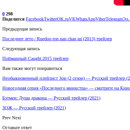
0
298
Поделится
Facebook
Twitter
OK.ru
VK
WhatsApp
Viber
Telegram
Эл.
Предыдущая запись
Последнее лето / Ruedoo ron nan chan tai (2013) трейлер
Следующая запись
Пойманный Caught 2015 трейлер
Вам также могут понравиться
Необыкновенный плейлист Зои (2 сезон) — Русский трейлер (2
Новогодняя серия «Последнего министра» — смотрите на Ки
Бэтмен: Душа дракона — Русский трейлер (2021)
ЗОЖ — Русский трейлер (2021)
Prev
Next
Оставьте ответ