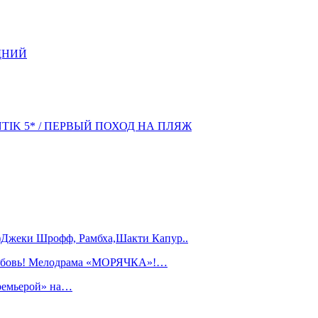
ДНИЙ
NTIK 5* / ПЕРВЫЙ ПОХОД НА ПЛЯЖ
)Джеки Шрофф, Рамбха,Шакти Капур..
любовь! Мелодрама «МОРЯЧКА»!…
ремьерой» на…