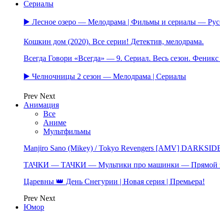
Сериалы
▶️ Лесное озеро — Мелодрама | Фильмы и сериалы — Ру
Кошкин дом (2020). Все серии! Детектив, мелодрама.
Всегда Говори «Всегда» — 9. Сериал. Весь сезон. Феник
▶️ Челночницы 2 сезон — Мелодрама | Сериалы
Prev
Next
Анимация
Все
Аниме
Мультфильмы
Manjiro Sano (Mikey) / Tokyo Revengers [AMV] DARKSID
ТАЧКИ — ТАЧКИ — Мультики про машинки — Прямой 
Царевны 👑 День Снегурии | Новая серия | Премьера!
Prev
Next
Юмор