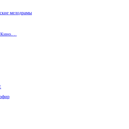
сские мелодрамы
с Кино.…
E
эфир