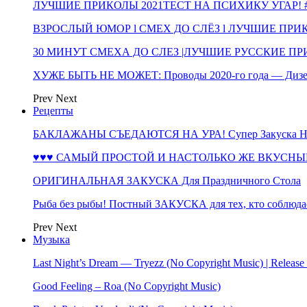
ЛУЧШИЕ ПРИКОЛЫ 2021ТЕСТ НА ПСИХИКУ УГАР! #
ВЗРОСЛЫЙ ЮМОР l СМЕХ ДО СЛЁЗ l ЛУЧШИЕ ПРИКОЛЫ
30 МИНУТ СМЕХА ДО СЛЕЗ |ЛУЧШИЕ РУССКИЕ ПРИ
ХУЖЕ БЫТЬ НЕ МОЖЕТ: Проводы 2020-го года — Дизе
Prev
Next
Рецепты
БАКЛАЖАНЫ СЪЕДАЮТСЯ НА УРА! Супер Закуска НА 
♥♥♥ САМЫЙ ПРОСТОЙ И НАСТОЛЬКО ЖЕ ВКУСНЫЙ
ОРИГИНАЛЬНАЯ ЗАКУСКА Для Праздничного Стола
Рыба без рыбы! Постный ЗАКУСКА для тех, кто соблюда
Prev
Next
Музыка
Last Night’s Dream — Tryezz (No Copyright Music) | Release
Good Feeling – Roa (No Copyright Music)