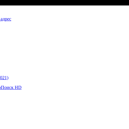
 адрес
021)
ноПоиск HD