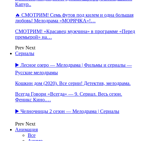
Капур..
🔥 СМОТРИМ! Семь футов под килем и одна большая
любовь! Мелодрама «МОРЯЧКА»!…
СМОТРИМ! «Красавец мужчина» в программе «Перед
премьерой» на…
Prev
Next
Сериалы
▶️ Лесное озеро — Мелодрама | Фильмы и сериалы —
Русские мелодрамы
Кошкин дом (2020). Все серии! Детектив, мелодрама.
Всегда Говори «Всегда» — 9. Сериал. Весь сезон.
Феникс Кино.…
▶️ Челночницы 2 сезон — Мелодрама | Сериалы
Prev
Next
Анимация
Все
Аниме