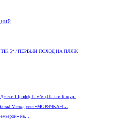
ДНИЙ
NTIK 5* / ПЕРВЫЙ ПОХОД НА ПЛЯЖ
)Джеки Шрофф, Рамбха,Шакти Капур..
любовь! Мелодрама «МОРЯЧКА»!…
ремьерой» на…