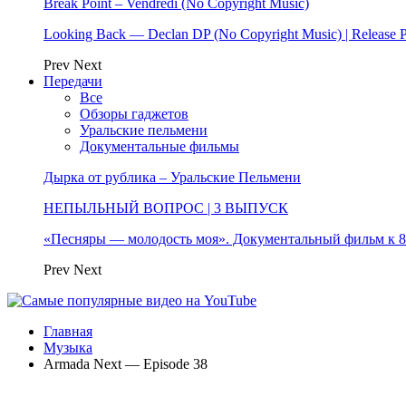
Break Point – Vendredi (No Copyright Music)
Looking Back — Declan DP (No Copyright Music) | Release 
Prev
Next
Передачи
Все
Обзоры гаджетов
Уральские пельмени
Документальные фильмы
Дырка от рублика – Уральские Пельмени
НЕПЫЛЬНЫЙ ВОПРОС | 3 ВЫПУСК
«Песняры — молодость моя». Документальный фильм к
Prev
Next
Главная
Музыка
Armada Next — Episode 38