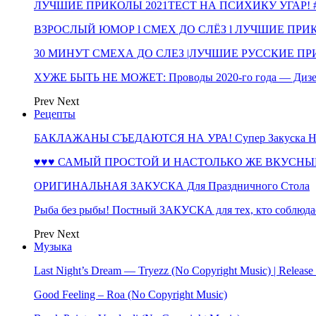
ЛУЧШИЕ ПРИКОЛЫ 2021ТЕСТ НА ПСИХИКУ УГАР! #
ВЗРОСЛЫЙ ЮМОР l СМЕХ ДО СЛЁЗ l ЛУЧШИЕ ПРИКОЛЫ
30 МИНУТ СМЕХА ДО СЛЕЗ |ЛУЧШИЕ РУССКИЕ ПРИ
ХУЖЕ БЫТЬ НЕ МОЖЕТ: Проводы 2020-го года — Дизе
Prev
Next
Рецепты
БАКЛАЖАНЫ СЪЕДАЮТСЯ НА УРА! Супер Закуска НА 
♥♥♥ САМЫЙ ПРОСТОЙ И НАСТОЛЬКО ЖЕ ВКУСНЫЙ
ОРИГИНАЛЬНАЯ ЗАКУСКА Для Праздничного Стола
Рыба без рыбы! Постный ЗАКУСКА для тех, кто соблюда
Prev
Next
Музыка
Last Night’s Dream — Tryezz (No Copyright Music) | Release
Good Feeling – Roa (No Copyright Music)