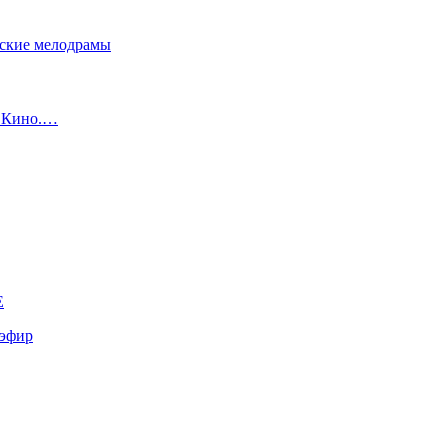
сские мелодрамы
с Кино.…
E
эфир