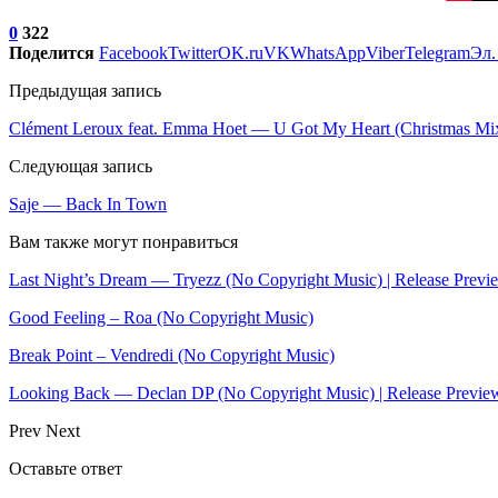
0
322
Поделится
Facebook
Twitter
OK.ru
VK
WhatsApp
Viber
Telegram
Эл.
Предыдущая запись
Clément Leroux feat. Emma Hoet — U Got My Heart (Christmas Mi
Следующая запись
Saje — Back In Town
Вам также могут понравиться
Last Night’s Dream — Tryezz (No Copyright Music) | Release Previ
Good Feeling – Roa (No Copyright Music)
Break Point – Vendredi (No Copyright Music)
Looking Back — Declan DP (No Copyright Music) | Release Previe
Prev
Next
Оставьте ответ