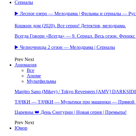
Сериалы
▶️ Лесное озеро — Мелодрама | Фильмы и сериалы — Ру
Кошкин дом (2020). Все серии! Детектив, мелодрама.
Всегда Говори «Всегда» — 9. Сериал. Весь сезон. Феник
▶️ Челночницы 2 сезон — Мелодрама | Сериалы
Prev
Next
Анимация
Все
Аниме
Мультфильмы
Manjiro Sano (Mikey) / Tokyo Revengers [AMV] DARKSID
ТАЧКИ — ТАЧКИ — Мультики про машинки — Прямой 
Царевны 👑 День Снегурии | Новая серия | Премьера!
Prev
Next
Юмор