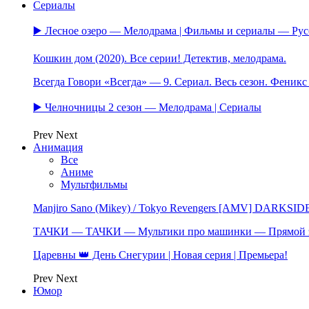
Сериалы
▶️ Лесное озеро — Мелодрама | Фильмы и сериалы — Ру
Кошкин дом (2020). Все серии! Детектив, мелодрама.
Всегда Говори «Всегда» — 9. Сериал. Весь сезон. Феник
▶️ Челночницы 2 сезон — Мелодрама | Сериалы
Prev
Next
Анимация
Все
Аниме
Мультфильмы
Manjiro Sano (Mikey) / Tokyo Revengers [AMV] DARKSID
ТАЧКИ — ТАЧКИ — Мультики про машинки — Прямой 
Царевны 👑 День Снегурии | Новая серия | Премьера!
Prev
Next
Юмор