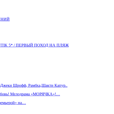
ДНИЙ
NTIK 5* / ПЕРВЫЙ ПОХОД НА ПЛЯЖ
)Джеки Шрофф, Рамбха,Шакти Капур..
любовь! Мелодрама «МОРЯЧКА»!…
ремьерой» на…