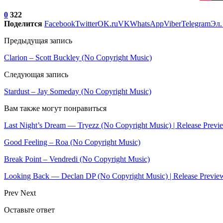
0
322
Поделится
Facebook
Twitter
OK.ru
VK
WhatsApp
Viber
Telegram
Эл.
Предыдущая запись
Clarion – Scott Buckley (No Copyright Music)
Следующая запись
Stardust – Jay Someday (No Copyright Music)
Вам также могут понравиться
Last Night’s Dream — Tryezz (No Copyright Music) | Release Previ
Good Feeling – Roa (No Copyright Music)
Break Point – Vendredi (No Copyright Music)
Looking Back — Declan DP (No Copyright Music) | Release Previe
Prev
Next
Оставьте ответ