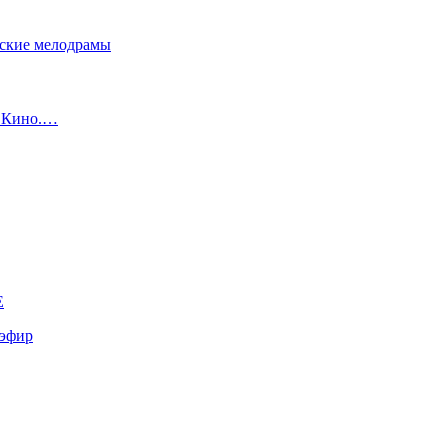
сские мелодрамы
с Кино.…
E
эфир