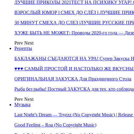
ЛУЧШИЕ ПРИКОЛЫ 2021ТЕСТ НА ПСИХИКУ УГАР! #
ВЗРОСЛЫЙ ЮМОР l СМЕХ ДО СЛЁЗ l ЛУЧШИЕ ПРИКОЛЫ
30 МИНУТ СМЕХА ДО СЛЕЗ |ЛУЧШИЕ РУССКИЕ ПРИ
ХУЖЕ БЫТЬ НЕ МОЖЕТ: Проводы 2020-го года — Дизе
Prev
Next
Рецепты
БАКЛАЖАНЫ СЪЕДАЮТСЯ НА УРА! Супер Закуска НА 
♥♥♥ САМЫЙ ПРОСТОЙ И НАСТОЛЬКО ЖЕ ВКУСНЫЙ
ОРИГИНАЛЬНАЯ ЗАКУСКА Для Праздничного Стола
Рыба без рыбы! Постный ЗАКУСКА для тех, кто соблюда
Prev
Next
Музыка
Last Night’s Dream — Tryezz (No Copyright Music) | Release
Good Feeling – Roa (No Copyright Music)