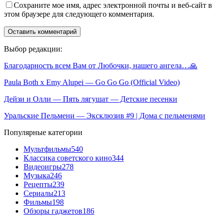
Сохраните мое имя, адрес электронной почты и веб-сайт в
этом браузере для следующего комментария.
Выбор редакции:
Благодарность всем Вам от Любочки, нашего ангела…🙏
Paula Both x Emy Alupei — Go Go Go (Official Video)
Дейзи и Олли — Пять лягушат — Детские песенки
Уральские Пельмени — Эксклюзив #9 | Дома с пельменями
Популярные категории
Мультфильмы
540
Классика советского кино
344
Видеоигры
278
Музыка
246
Рецепты
239
Сериалы
213
Фильмы
198
Обзоры гаджетов
186