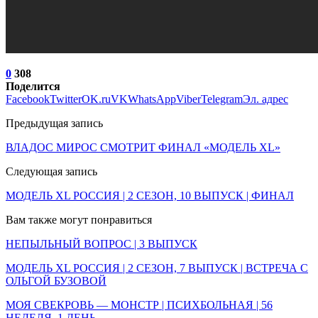
0
308
Поделится
Facebook
Twitter
OK.ru
VK
WhatsApp
Viber
Telegram
Эл. адрес
Предыдущая запись
ВЛАДОС МИРОС СМОТРИТ ФИНАЛ «МОДЕЛЬ XL»
Следующая запись
МОДЕЛЬ XL РОССИЯ | 2 СЕЗОН, 10 ВЫПУСК | ФИНАЛ
Вам также могут понравиться
НЕПЫЛЬНЫЙ ВОПРОС | 3 ВЫПУСК
МОДЕЛЬ XL РОССИЯ | 2 СЕЗОН, 7 ВЫПУСК | ВСТРЕЧА С
ОЛЬГОЙ БУЗОВОЙ
МОЯ СВЕКРОВЬ — МОНСТР | ПСИХБОЛЬНАЯ | 56
НЕДЕЛЯ, 1 ДЕНЬ