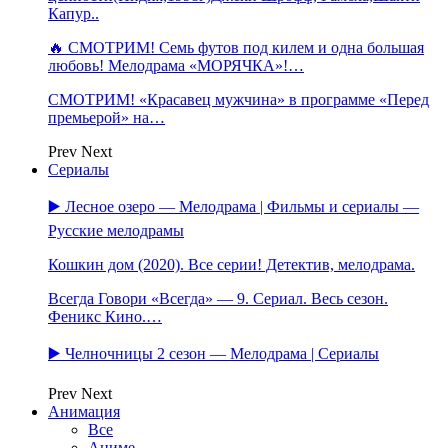
Капур..
🔥 СМОТРИМ! Семь футов под килем и одна большая
любовь! Мелодрама «МОРЯЧКА»!…
СМОТРИМ! «Красавец мужчина» в программе «Перед
премьерой» на…
Prev
Next
Сериалы
▶️ Лесное озеро — Мелодрама | Фильмы и сериалы —
Русские мелодрамы
Кошкин дом (2020). Все серии! Детектив, мелодрама.
Всегда Говори «Всегда» — 9. Сериал. Весь сезон.
Феникс Кино.…
▶️ Челночницы 2 сезон — Мелодрама | Сериалы
Prev
Next
Анимация
Все
Аниме