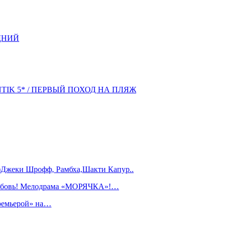
ДНИЙ
NTIK 5* / ПЕРВЫЙ ПОХОД НА ПЛЯЖ
)Джеки Шрофф, Рамбха,Шакти Капур..
любовь! Мелодрама «МОРЯЧКА»!…
ремьерой» на…