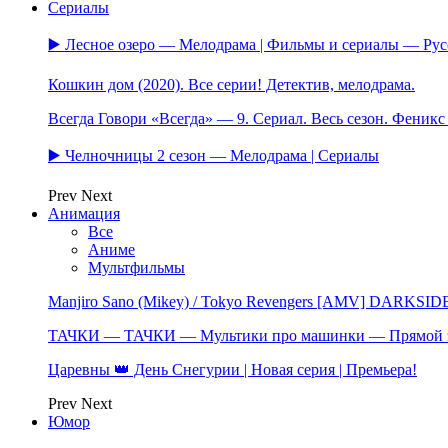
Сериалы
▶️ Лесное озеро — Мелодрама | Фильмы и сериалы — Ру
Кошкин дом (2020). Все серии! Детектив, мелодрама.
Всегда Говори «Всегда» — 9. Сериал. Весь сезон. Феник
▶️ Челночницы 2 сезон — Мелодрама | Сериалы
Prev
Next
Анимация
Все
Аниме
Мультфильмы
Manjiro Sano (Mikey) / Tokyo Revengers [AMV] DARKSID
ТАЧКИ — ТАЧКИ — Мультики про машинки — Прямой 
Царевны 👑 День Снегурии | Новая серия | Премьера!
Prev
Next
Юмор