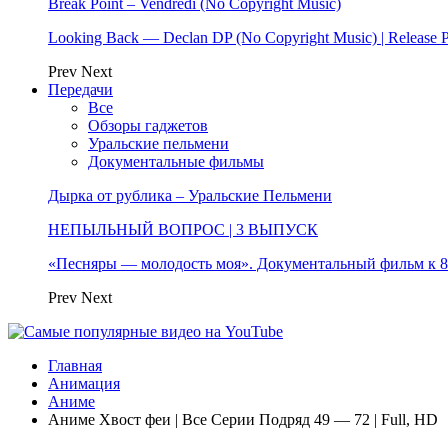
Break Point – Vendredi (No Copyright Music)
Looking Back — Declan DP (No Copyright Music) | Release 
Prev
Next
Передачи
Все
Обзоры гаджетов
Уральские пельмени
Документальные фильмы
Дырка от рублика – Уральские Пельмени
НЕПЫЛЬНЫЙ ВОПРОС | 3 ВЫПУСК
«Песняры — молодость моя». Документальный фильм к
Prev
Next
Главная
Анимация
Аниме
Аниме Хвост феи | Все Серии Подряд 49 — 72 | Full, HD