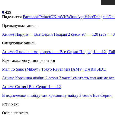
0
429
Поделится
Facebook
Twitter
OK.ru
VK
WhatsApp
Viber
Telegram
Эл.
Предыдущая запись
Аниме Наруто — Все Серии Подряд 2 сезон 97 — 120 (289 — 312
Следующая запись
Аниме Я попал в мир гарема — Все Серии Подряд 1 — 12 | Full
Вам также могут понравиться
Manjiro Sano (Mikey) / Tokyo Revengers [AMV] DARKSIDE
Аниме Корзинка любви 2 сезон 2 часть| смотреть топ аниме вс
Аниме Сотня | Все Серии 1 — 12
В подземелье я пойду там красавицу найду 3 сезон Все Серии
Prev
Next
Оставьте ответ