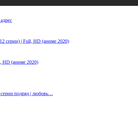
 адрес
 серии) | Full, HD (аниме 2020)
, HD (аниме 2020)
е серии подряд | любовь…