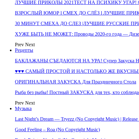
ЛУЧШИЕ ПРИКОЛЫ 2021ТЕСТ НА ПСИХИКУ УГАР! #
ВЗРОСЛЫЙ ЮМОР l СМЕХ ДО СЛЁЗ l ЛУЧШИЕ ПРИКОЛЫ
30 МИНУТ СМЕХА ДО СЛЕЗ |ЛУЧШИЕ РУССКИЕ ПРИ
ХУЖЕ БЫТЬ НЕ МОЖЕТ: Проводы 2020-го года — Дизе
Prev
Next
Рецепты
БАКЛАЖАНЫ СЪЕДАЮТСЯ НА УРА! Супер Закуска НА 
♥♥♥ САМЫЙ ПРОСТОЙ И НАСТОЛЬКО ЖЕ ВКУСНЫЙ
ОРИГИНАЛЬНАЯ ЗАКУСКА Для Праздничного Стола
Рыба без рыбы! Постный ЗАКУСКА для тех, кто соблюда
Prev
Next
Музыка
Last Night’s Dream — Tryezz (No Copyright Music) | Release
Good Feeling – Roa (No Copyright Music)