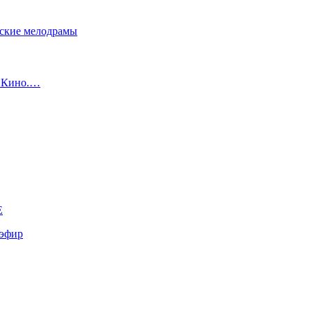
сские мелодрамы
с Кино.…
E
эфир