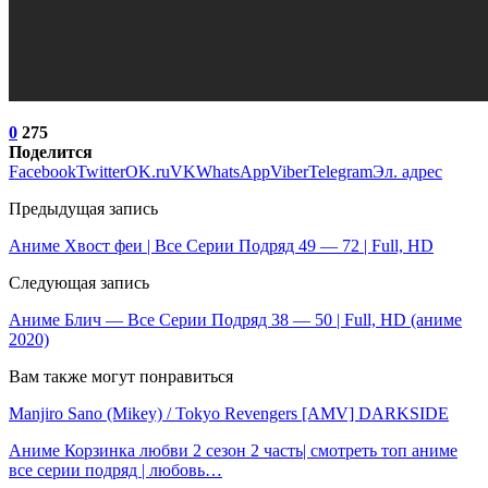
0
275
Поделится
Facebook
Twitter
OK.ru
VK
WhatsApp
Viber
Telegram
Эл. адрес
Предыдущая запись
Аниме Хвост феи | Все Серии Подряд 49 — 72 | Full, HD
Следующая запись
Аниме Блич — Все Серии Подряд 38 — 50 | Full, HD (аниме
2020)
Вам также могут понравиться
Manjiro Sano (Mikey) / Tokyo Revengers [AMV] DARKSIDE
Аниме Корзинка любви 2 сезон 2 часть| смотреть топ аниме
все серии подряд | любовь…