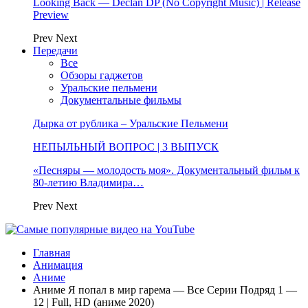
Looking Back — Declan DP (No Copyright Music) | Release
Preview
Prev
Next
Передачи
Все
Обзоры гаджетов
Уральские пельмени
Документальные фильмы
Дырка от рублика – Уральские Пельмени
НЕПЫЛЬНЫЙ ВОПРОС | 3 ВЫПУСК
«Песняры — молодость моя». Документальный фильм к
80-летию Владимира…
Prev
Next
Главная
Анимация
Аниме
Аниме Я попал в мир гарема — Все Серии Подряд 1 —
12 | Full, HD (аниме 2020)