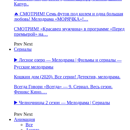
Капур..
🔥 СМОТРИМ! Семь футов под килем и одна большая
любовь! Мелодрама «МОРЯЧКА»!…
СМОТРИМ! «Красавец мужчина» в программе «Перед
премьерой» на…
Prev
Next
Сериалы
▶️ Лесное озеро — Мелодрама | Фильмы и сериалы —
Русские мелодрамы
Кошкин дом (2020). Все серии! Детектив, мелодрама.
Всегда Говори «Всегда» — 9. Сериал. Весь сезон.
Феникс Кино.…
▶️ Челночницы 2 сезон — Мелодрама | Сериалы
Prev
Next
Анимация
Все
Аниме