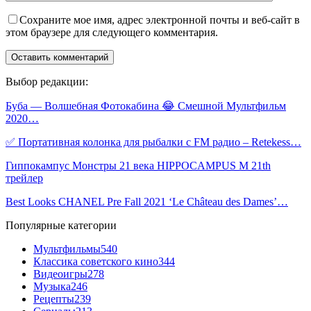
Сохраните мое имя, адрес электронной почты и веб-сайт в
этом браузере для следующего комментария.
Выбор редакции:
Буба — Волшебная Фотокабина 😂 Смешной Мультфильм
2020…
✅ Портативная колонка для рыбалки с FM радио – Retekess…
Гиппокампус Монстры 21 века HIPPOCAMPUS M 21th
трейлер
Best Looks CHANEL Pre Fall 2021 ‘Le Château des Dames’…
Популярные категории
Мультфильмы
540
Классика советского кино
344
Видеоигры
278
Музыка
246
Рецепты
239