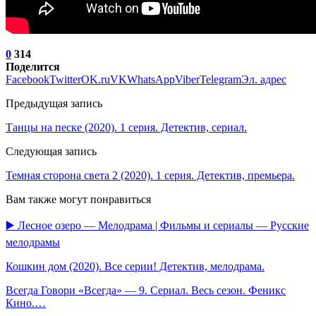
0
314
Поделится
Facebook
Twitter
OK.ru
VK
WhatsApp
Viber
Telegram
Эл. адрес
Предыдущая запись
Танцы на песке (2020). 1 серия. Детектив, сериал.
Следующая запись
Темная сторона света 2 (2020). 1 серия. Детектив, премьера.
Вам также могут понравиться
▶️ Лесное озеро — Мелодрама | Фильмы и сериалы — Русские
мелодрамы
Кошкин дом (2020). Все серии! Детектив, мелодрама.
Всегда Говори «Всегда» — 9. Сериал. Весь сезон. Феникс
Кино.…