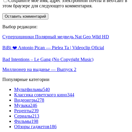
Сохраните мое имя, адрес электронной почты и веб-сайт в
этом браузере для следующего комментария.
Выбор редакции:
Суперхищники Полярный медведь Nat Geo Wild HD
BiBi ❤️ Antonio Pican — Pielea Ta | Videoclip Oficial
Bad Intentions – Le Gang (No Copyright Music)
Миллионер на выданье — Выпуск 2
Популярные категории
Мультфильмы
540
Классика советского кино
344
Видеоигры
278
Музыка
246
Рецепты
239
Сериалы
213
Фильмы
198
Обзоры гаджетов
186