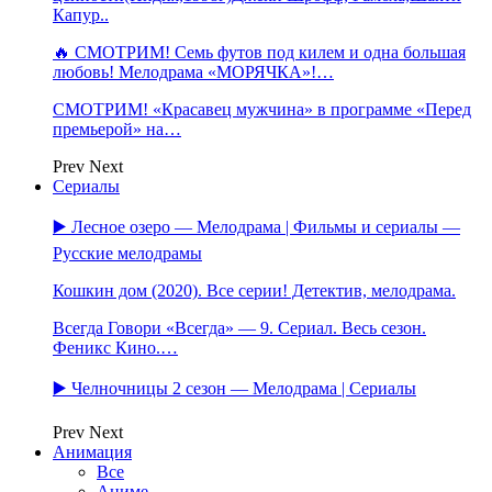
Капур..
🔥 СМОТРИМ! Семь футов под килем и одна большая
любовь! Мелодрама «МОРЯЧКА»!…
СМОТРИМ! «Красавец мужчина» в программе «Перед
премьерой» на…
Prev
Next
Сериалы
▶️ Лесное озеро — Мелодрама | Фильмы и сериалы —
Русские мелодрамы
Кошкин дом (2020). Все серии! Детектив, мелодрама.
Всегда Говори «Всегда» — 9. Сериал. Весь сезон.
Феникс Кино.…
▶️ Челночницы 2 сезон — Мелодрама | Сериалы
Prev
Next
Анимация
Все
Аниме