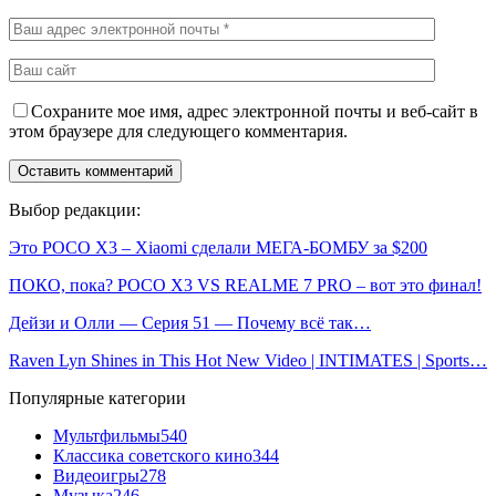
Сохраните мое имя, адрес электронной почты и веб-сайт в
этом браузере для следующего комментария.
Выбор редакции:
Это POCO X3 – Xiaomi сделали МЕГА-БОМБУ за $200
ПОКО, пока? POCO X3 VS REALME 7 PRO – вот это финал!
Дейзи и Олли — Серия 51 — Почему всё так…
Raven Lyn Shines in This Hot New Video | INTIMATES | Sports…
Популярные категории
Мультфильмы
540
Классика советского кино
344
Видеоигры
278
Музыка
246