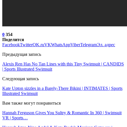
0
354
Поделится
Facebook
Twitter
OK.ru
VK
WhatsApp
Viber
Telegram
Эл. адрес
Предыдущая запись
Alexis Ren Has No Tan Lines with this Tiny Swimsuit | CANDIDS
| Sports Illustrated Swimsuit
Следующая запись
Kate Upton sizzles in a Barely-There Bikini | INTIMATES | Sports
Illustrated Swimsuit
Вам также могут понравиться
Hannah Ferguson Gives You Sultry & Romantic In 360 | Swimsuit
VR | Sports…