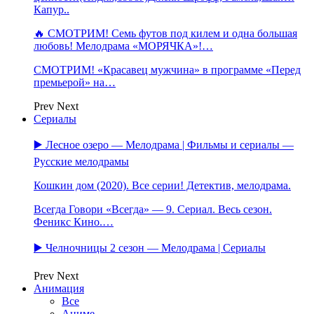
Капур..
🔥 СМОТРИМ! Семь футов под килем и одна большая
любовь! Мелодрама «МОРЯЧКА»!…
СМОТРИМ! «Красавец мужчина» в программе «Перед
премьерой» на…
Prev
Next
Сериалы
▶️ Лесное озеро — Мелодрама | Фильмы и сериалы —
Русские мелодрамы
Кошкин дом (2020). Все серии! Детектив, мелодрама.
Всегда Говори «Всегда» — 9. Сериал. Весь сезон.
Феникс Кино.…
▶️ Челночницы 2 сезон — Мелодрама | Сериалы
Prev
Next
Анимация
Все
Аниме