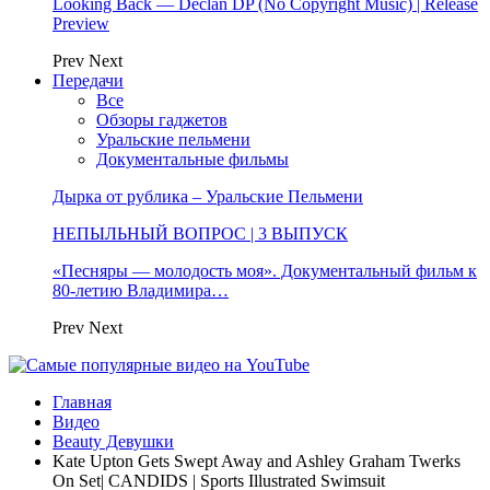
Looking Back — Declan DP (No Copyright Music) | Release
Preview
Prev
Next
Передачи
Все
Обзоры гаджетов
Уральские пельмени
Документальные фильмы
Дырка от рублика – Уральские Пельмени
НЕПЫЛЬНЫЙ ВОПРОС | 3 ВЫПУСК
«Песняры — молодость моя». Документальный фильм к
80-летию Владимира…
Prev
Next
Главная
Видео
Beauty Девушки
Kate Upton Gets Swept Away and Ashley Graham Twerks
On Set| CANDIDS | Sports Illustrated Swimsuit