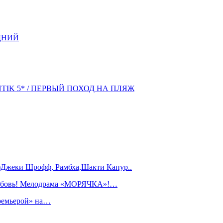
ДНИЙ
NTIK 5* / ПЕРВЫЙ ПОХОД НА ПЛЯЖ
)Джеки Шрофф, Рамбха,Шакти Капур..
любовь! Мелодрама «МОРЯЧКА»!…
ремьерой» на…