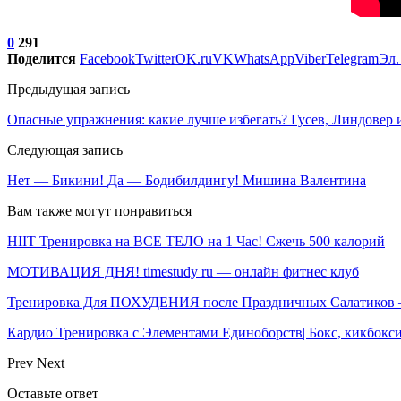
0
291
Поделится
Facebook
Twitter
OK.ru
VK
WhatsApp
Viber
Telegram
Эл.
Предыдущая запись
Опасные упражнения: какие лучше избегать? Гусев, Линдовер и
Следующая запись
Нет — Бикини! Да — Бодибилдингу! Мишина Валентина
Вам также могут понравиться
HIIT Тренировка на ВСЕ ТЕЛО на 1 Час! Сжечь 500 калорий
МОТИВАЦИЯ ДНЯ! timestudy ru — онлайн фитнес клуб
Тренировка Для ПОХУДЕНИЯ после Праздничных Салатиков 
Кардио Тренировка с Элементами Единоборств| Бокс, кикбокси
Prev
Next
Оставьте ответ