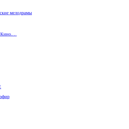
сские мелодрамы
с Кино.…
E
эфир