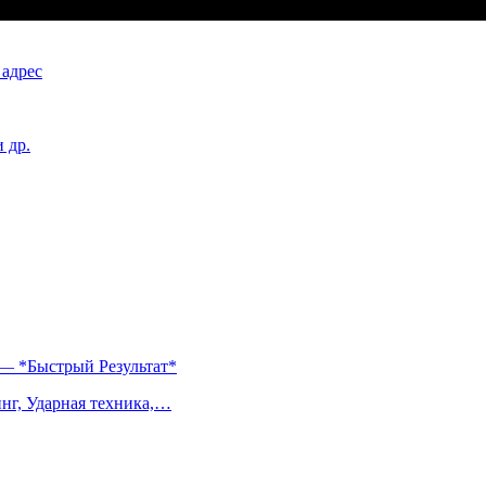
 адрес
 др.
— *Быстрый Результат*
нг, Ударная техника,…