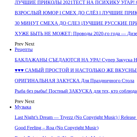
ЛУЧШИЕ ПРИКОЛЫ 2021ТЕСТ НА ПСИХИКУ УГАР! #
ВЗРОСЛЫЙ ЮМОР l СМЕХ ДО СЛЁЗ l ЛУЧШИЕ ПРИКОЛЫ
30 МИНУТ СМЕХА ДО СЛЕЗ |ЛУЧШИЕ РУССКИЕ ПРИ
ХУЖЕ БЫТЬ НЕ МОЖЕТ: Проводы 2020-го года — Дизе
Prev
Next
Рецепты
БАКЛАЖАНЫ СЪЕДАЮТСЯ НА УРА! Супер Закуска НА 
♥♥♥ САМЫЙ ПРОСТОЙ И НАСТОЛЬКО ЖЕ ВКУСНЫЙ
ОРИГИНАЛЬНАЯ ЗАКУСКА Для Праздничного Стола
Рыба без рыбы! Постный ЗАКУСКА для тех, кто соблюда
Prev
Next
Музыка
Last Night’s Dream — Tryezz (No Copyright Music) | Release
Good Feeling – Roa (No Copyright Music)