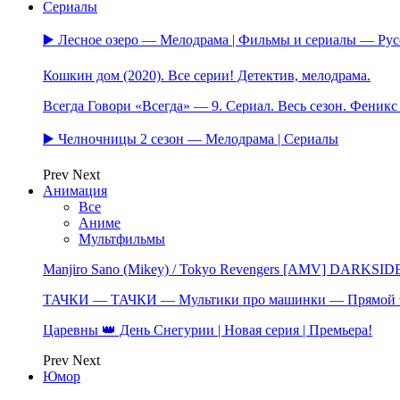
Сериалы
▶️ Лесное озеро — Мелодрама | Фильмы и сериалы — Ру
Кошкин дом (2020). Все серии! Детектив, мелодрама.
Всегда Говори «Всегда» — 9. Сериал. Весь сезон. Феник
▶️ Челночницы 2 сезон — Мелодрама | Сериалы
Prev
Next
Анимация
Все
Аниме
Мультфильмы
Manjiro Sano (Mikey) / Tokyo Revengers [AMV] DARKSID
ТАЧКИ — ТАЧКИ — Мультики про машинки — Прямой 
Царевны 👑 День Снегурии | Новая серия | Премьера!
Prev
Next
Юмор