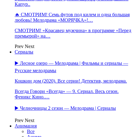
Капур..
🔥 СМОТРИМ! Семь футов под килем и одна большая
любовь! Мелодрама «МОРЯЧКА»!…
СМОТРИМ! «Красавец мужчина» в программе «Перед
премьерой» на…
Prev
Next
Сериалы
▶️ Лесное озеро — Мелодрама | Фильмы и сериалы —
Русские мелодрамы
Кошкин дом (2020). Все серии! Детектив, мелодрама.
Всегда Говори «Всегда» — 9. Сериал. Весь сезон.
Феникс Кино.…
▶️ Челночницы 2 сезон — Мелодрама | Сериалы
Prev
Next
Анимация
Все
Аниме