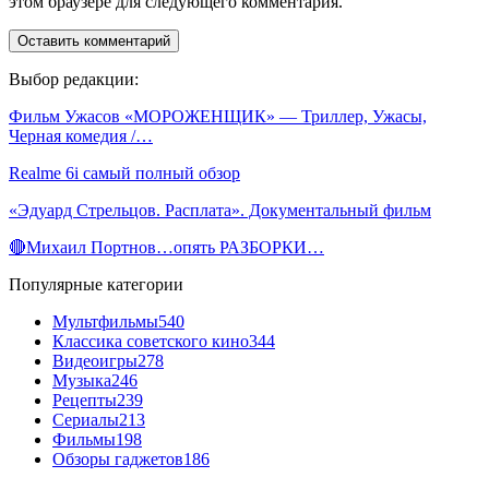
этом браузере для следующего комментария.
Выбор редакции:
Фильм Ужасов «МОРОЖЕНЩИК» — Триллер, Ужасы,
Черная комедия /…
Realme 6i самый полный обзор
«Эдуард Стрельцов. Расплата». Документальный фильм
🔴Михаил Портнов…опять РАЗБОРКИ…
Популярные категории
Мультфильмы
540
Классика советского кино
344
Видеоигры
278
Музыка
246
Рецепты
239
Сериалы
213
Фильмы
198
Обзоры гаджетов
186