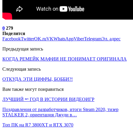
0
279
Поделится
Facebook
Twitter
OK.ru
VK
WhatsApp
Viber
Telegram
Эл. адрес
Предыдущая запись
КОГДА РЕМЕЙК МАФИИ НЕ ПОНИМАЕТ ОРИГИНАЛА
Следующая запись
ОТКУДА ЭТИ ЦИФРЫ, БОББИ?!
Вам также могут понравиться
ЛУЧШИЙ ⁿᵉᵗ ГОД В ИСТОРИИ ВИДЕОИГР
Поздравления от разработчиков, итоги Steam 2020, тизер
STALKER 2, ориентация Джуди в…
Топ ПК на R7 3800XT и RTX 3070