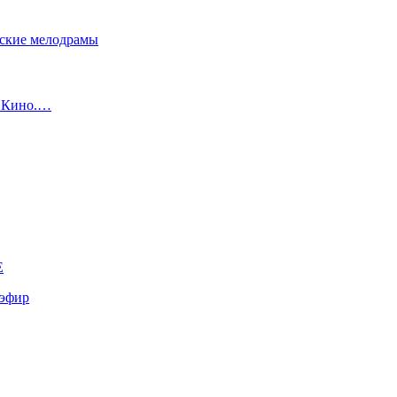
сские мелодрамы
с Кино.…
E
эфир