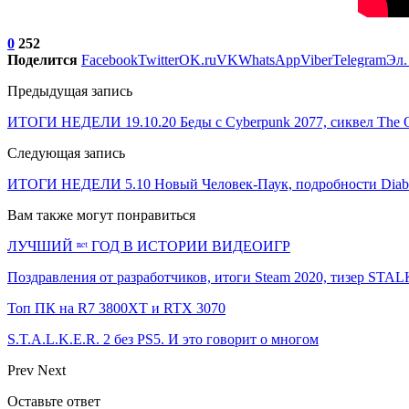
0
252
Поделится
Facebook
Twitter
OK.ru
VK
WhatsApp
Viber
Telegram
Эл.
Предыдущая запись
ИТОГИ НЕДЕЛИ 19.10.20 Беды с Cyberpunk 2077, сиквел The Out
Следующая запись
ИТОГИ НЕДЕЛИ 5.10 Новый Человек-Паук, подробности Diablo
Вам также могут понравиться
ЛУЧШИЙ ⁿᵉᵗ ГОД В ИСТОРИИ ВИДЕОИГР
Поздравления от разработчиков, итоги Steam 2020, тизер ST
Топ ПК на R7 3800XT и RTX 3070
S.T.A.L.K.E.R. 2 без PS5. И это говорит о многом
Prev
Next
Оставьте ответ