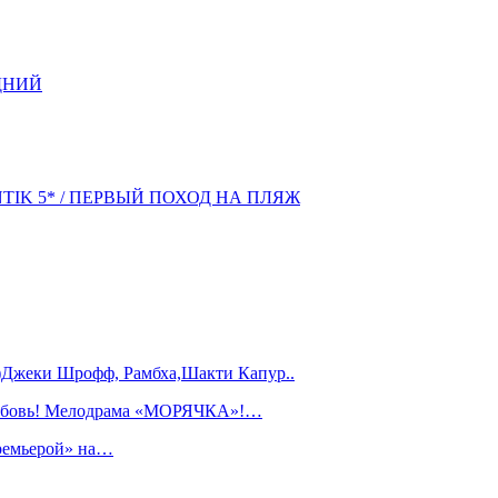
ДНИЙ
NTIK 5* / ПЕРВЫЙ ПОХОД НА ПЛЯЖ
)Джеки Шрофф, Рамбха,Шакти Капур..
любовь! Мелодрама «МОРЯЧКА»!…
ремьерой» на…