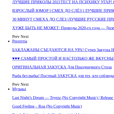
ЛУЧШИЕ ПРИКОЛЫ 2021ТЕСТ НА ПСИХИКУ УГАР! #
ВЗРОСЛЫЙ ЮМОР l СМЕХ ДО СЛЁЗ l ЛУЧШИЕ ПРИКОЛЫ
30 МИНУТ СМЕХА ДО СЛЕЗ |ЛУЧШИЕ РУССКИЕ ПРИ
ХУЖЕ БЫТЬ НЕ МОЖЕТ: Проводы 2020-го года — Дизе
Prev
Next
Рецепты
БАКЛАЖАНЫ СЪЕДАЮТСЯ НА УРА! Супер Закуска НА 
♥♥♥ САМЫЙ ПРОСТОЙ И НАСТОЛЬКО ЖЕ ВКУСНЫЙ
ОРИГИНАЛЬНАЯ ЗАКУСКА Для Праздничного Стола
Рыба без рыбы! Постный ЗАКУСКА для тех, кто соблюда
Prev
Next
Музыка
Last Night’s Dream — Tryezz (No Copyright Music) | Release
Good Feeling – Roa (No Copyright Music)