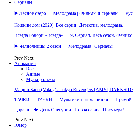
Сериалы
▶️ Лесное озеро — Мелодрама | Фильмы и сериалы — Ру
Кошкин дом (2020). Все серии! Детектив, мелодрама.
Всегда Говори «Всегда» — 9. Сериал. Весь сезон. Феник
▶️ Челночницы 2 сезон — Мелодрама | Сериалы
Prev
Next
Анимация
Все
Аниме
Мультфильмы
Manjiro Sano (Mikey) / Tokyo Revengers [AMV] DARKSID
ТАЧКИ — ТАЧКИ — Мультики про машинки — Прямой 
Царевны 👑 День Снегурии | Новая серия | Премьера!
Prev
Next
Юмор