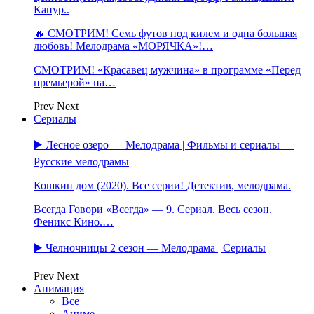
Капур..
🔥 СМОТРИМ! Семь футов под килем и одна большая
любовь! Мелодрама «МОРЯЧКА»!…
СМОТРИМ! «Красавец мужчина» в программе «Перед
премьерой» на…
Prev
Next
Сериалы
▶️ Лесное озеро — Мелодрама | Фильмы и сериалы —
Русские мелодрамы
Кошкин дом (2020). Все серии! Детектив, мелодрама.
Всегда Говори «Всегда» — 9. Сериал. Весь сезон.
Феникс Кино.…
▶️ Челночницы 2 сезон — Мелодрама | Сериалы
Prev
Next
Анимация
Все
Аниме