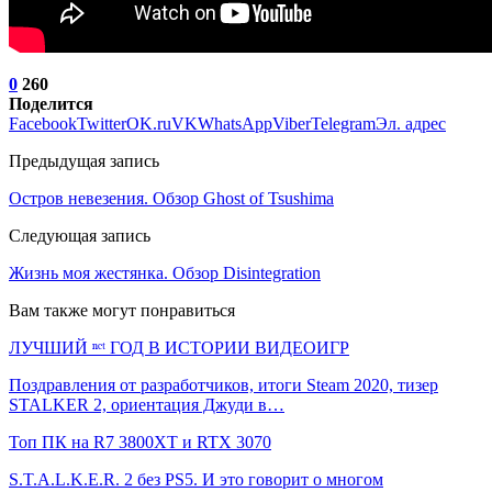
0
260
Поделится
Facebook
Twitter
OK.ru
VK
WhatsApp
Viber
Telegram
Эл. адрес
Предыдущая запись
Остров невезения. Обзор Ghost of Tsushima
Следующая запись
Жизнь моя жестянка. Обзор Disintegration
Вам также могут понравиться
ЛУЧШИЙ ⁿᵉᵗ ГОД В ИСТОРИИ ВИДЕОИГР
Поздравления от разработчиков, итоги Steam 2020, тизер
STALKER 2, ориентация Джуди в…
Топ ПК на R7 3800XT и RTX 3070
S.T.A.L.K.E.R. 2 без PS5. И это говорит о многом