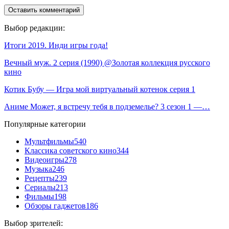
Выбор редакции:
Итоги 2019. Инди игры года!
Вечный муж. 2 серия (1990) @Золотая коллекция русского
кино
Котик Бубу — Игра мой виртуальный котенок серия 1
Аниме Может, я встречу тебя в подземелье? 3 сезон 1 —…
Популярные категории
Мультфильмы
540
Классика советского кино
344
Видеоигры
278
Музыка
246
Рецепты
239
Сериалы
213
Фильмы
198
Обзоры гаджетов
186
Выбор зрителей: