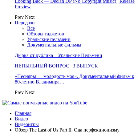
Looking Back — Declan DP (No Copyright Music) | Release
Preview
Prev
Next
Передачи
Все
Обзоры гаджетов
Уральские пельмени
Документальные фильмы
Дырка от рублика – Уральские Пельмени
НЕПЫЛЬНЫЙ ВОПРОС | 3 ВЫПУСК
«Песняры — молодость моя». Документальный фильм к
80-летию Владимира…
Prev
Next
Главная
Видео
Видеоигры
Обзор The Last of Us Part II. Ода перфекционизму