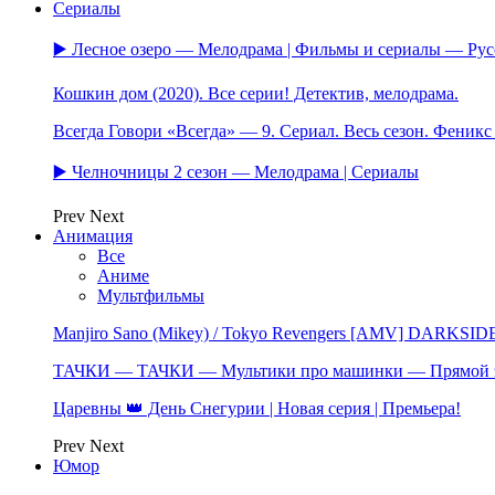
Сериалы
▶️ Лесное озеро — Мелодрама | Фильмы и сериалы — Ру
Кошкин дом (2020). Все серии! Детектив, мелодрама.
Всегда Говори «Всегда» — 9. Сериал. Весь сезон. Феник
▶️ Челночницы 2 сезон — Мелодрама | Сериалы
Prev
Next
Анимация
Все
Аниме
Мультфильмы
Manjiro Sano (Mikey) / Tokyo Revengers [AMV] DARKSID
ТАЧКИ — ТАЧКИ — Мультики про машинки — Прямой 
Царевны 👑 День Снегурии | Новая серия | Премьера!
Prev
Next
Юмор