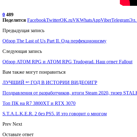
0
489
Поделится
Facebook
Twitter
OK.ru
VK
WhatsApp
Viber
Telegram
Эл.
Предыдущая запись
Обзор The Last of Us Part II. Ода перфекционизму
Следующая запись
Обзор ATOM RPG и ATOM RPG Trudograd. Наш ответ Fallout
Вам также могут понравиться
ЛУЧШИЙ ⁿᵉᵗ ГОД В ИСТОРИИ ВИДЕОИГР
Поздравления от разработчиков, итоги Steam 2020, тизер ST
Топ ПК на R7 3800XT и RTX 3070
S.T.A.L.K.E.R. 2 без PS5. И это говорит о многом
Prev
Next
Оставьте ответ