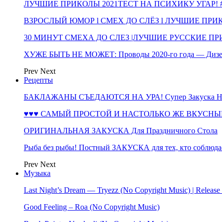
ЛУЧШИЕ ПРИКОЛЫ 2021ТЕСТ НА ПСИХИКУ УГАР! #
ВЗРОСЛЫЙ ЮМОР l СМЕХ ДО СЛЁЗ l ЛУЧШИЕ ПРИКОЛЫ
30 МИНУТ СМЕХА ДО СЛЕЗ |ЛУЧШИЕ РУССКИЕ ПРИ
ХУЖЕ БЫТЬ НЕ МОЖЕТ: Проводы 2020-го года — Дизе
Prev
Next
Рецепты
БАКЛАЖАНЫ СЪЕДАЮТСЯ НА УРА! Супер Закуска НА 
♥♥♥ САМЫЙ ПРОСТОЙ И НАСТОЛЬКО ЖЕ ВКУСНЫЙ
ОРИГИНАЛЬНАЯ ЗАКУСКА Для Праздничного Стола
Рыба без рыбы! Постный ЗАКУСКА для тех, кто соблюда
Prev
Next
Музыка
Last Night’s Dream — Tryezz (No Copyright Music) | Release
Good Feeling – Roa (No Copyright Music)