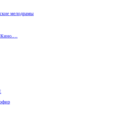
сские мелодрамы
с Кино.…
E
эфир