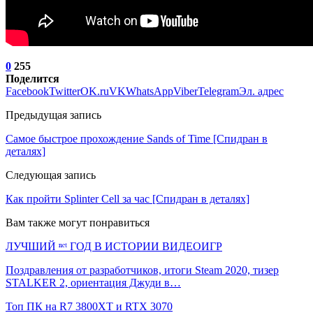
0
255
Поделится
Facebook
Twitter
OK.ru
VK
WhatsApp
Viber
Telegram
Эл. адрес
Предыдущая запись
Самое быстрое прохождение Sands of Time [Спидран в
деталях]
Следующая запись
Как пройти Splinter Cell за час [Спидран в деталях]
Вам также могут понравиться
ЛУЧШИЙ ⁿᵉᵗ ГОД В ИСТОРИИ ВИДЕОИГР
Поздравления от разработчиков, итоги Steam 2020, тизер
STALKER 2, ориентация Джуди в…
Топ ПК на R7 3800XT и RTX 3070