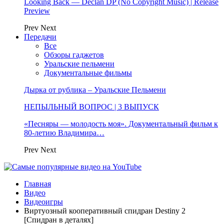
Looking Back — Declan DP (No Copyright Music) | Release
Preview
Prev
Next
Передачи
Все
Обзоры гаджетов
Уральские пельмени
Документальные фильмы
Дырка от рублика – Уральские Пельмени
НЕПЫЛЬНЫЙ ВОПРОС | 3 ВЫПУСК
«Песняры — молодость моя». Документальный фильм к
80-летию Владимира…
Prev
Next
Главная
Видео
Видеоигры
Виртуозный кооперативный спидран Destiny 2
[Спидран в деталях]