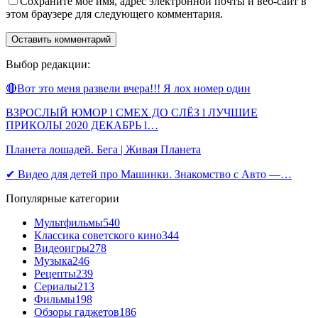
Сохраните мое имя, адрес электронной почты и веб-сайт в
этом браузере для следующего комментария.
Выбор редакции:
🔴Вот это меня развели вчера!!! Я лох номер один
ВЗРОСЛЫЙ ЮМОР l СМЕХ ДО СЛЁЗ l ЛУЧШИЕ
ПРИКОЛЫ 2020 ДЕКАБРЬ l…
Планета лошадей. Бега | Живая Планета
✔ Видео для детей про Машинки. Знакомство с Авто —…
Популярные категории
Мультфильмы
540
Классика советского кино
344
Видеоигры
278
Музыка
246
Рецепты
239
Сериалы
213
Фильмы
198
Обзоры гаджетов
186