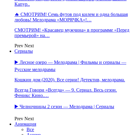
Капур..
🔥 СМОТРИМ! Семь футов под килем и одна большая
любовь! Мелодрама «МОРЯЧКА»!…
СМОТРИМ! «Красавец мужчина» в программе «Перед
премьерой» на…
Prev
Next
Сериалы
▶️ Лесное озеро — Мелодрама | Фильмы и сериалы —
Русские мелодрамы
Кошкин дом (2020). Все серии! Детектив, мелодрама.
Всегда Говори «Всегда» — 9. Сериал. Весь сезон.
Феникс Кино.…
▶️ Челночницы 2 сезон — Мелодрама | Сериалы
Prev
Next
Анимация
Все
Аниме