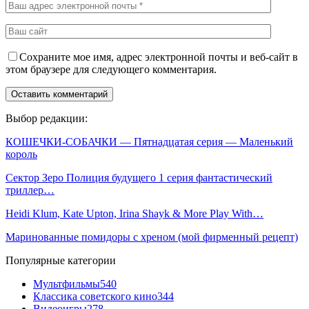
Сохраните мое имя, адрес электронной почты и веб-сайт в
этом браузере для следующего комментария.
Выбор редакции:
КОШЕЧКИ-СОБАЧКИ — Пятнадцатая серия — Маленький
король
Сектор Зеро Полиция будущего 1 серия фантастический
триллер…
Heidi Klum, Kate Upton, Irina Shayk & More Play With…
Маринованные помидоры с хреном (мой фирменный рецепт)
Популярные категории
Мультфильмы
540
Классика советского кино
344
Видеоигры
278