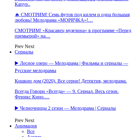
Капур..
🔥 СМОТРИМ! Семь футов под килем и одна большая
любовь! Мелодрама «МОРЯЧКА»!…
СМОТРИМ! «Красавец мужчина» в программе «Перед
премьерой» на…
Prev
Next
Сериалы
▶️ Лесное озеро — Мелодрама | Фильмы и сериалы —
Русские мелодрамы
Кошкин дом (2020). Все серии! Детектив, мелодрама.
Всегда Говори «Всегда» — 9. Сериал. Весь сезон.
Феникс Кино.…
▶️ Челночницы 2 сезон — Мелодрама | Сериалы
Prev
Next
Анимация
Все
Аниме