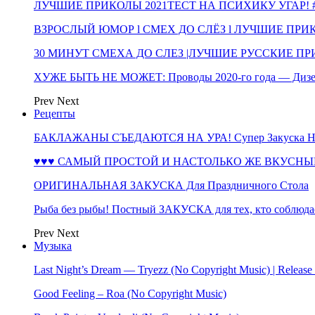
ЛУЧШИЕ ПРИКОЛЫ 2021ТЕСТ НА ПСИХИКУ УГАР! #
ВЗРОСЛЫЙ ЮМОР l СМЕХ ДО СЛЁЗ l ЛУЧШИЕ ПРИКОЛЫ
30 МИНУТ СМЕХА ДО СЛЕЗ |ЛУЧШИЕ РУССКИЕ ПРИ
ХУЖЕ БЫТЬ НЕ МОЖЕТ: Проводы 2020-го года — Дизе
Prev
Next
Рецепты
БАКЛАЖАНЫ СЪЕДАЮТСЯ НА УРА! Супер Закуска НА 
♥♥♥ САМЫЙ ПРОСТОЙ И НАСТОЛЬКО ЖЕ ВКУСНЫЙ
ОРИГИНАЛЬНАЯ ЗАКУСКА Для Праздничного Стола
Рыба без рыбы! Постный ЗАКУСКА для тех, кто соблюда
Prev
Next
Музыка
Last Night’s Dream — Tryezz (No Copyright Music) | Release
Good Feeling – Roa (No Copyright Music)