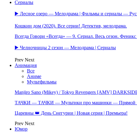
Сериалы
▶️ Лесное озеро — Мелодрама | Фильмы и сериалы — Ру
Кошкин дом (2020). Все серии! Детектив, мелодрама.
Всегда Говори «Всегда» — 9. Сериал. Весь сезон. Феник
▶️ Челночницы 2 сезон — Мелодрама | Сериалы
Prev
Next
Анимация
Все
Аниме
Мультфильмы
Manjiro Sano (Mikey) / Tokyo Revengers [AMV] DARKSID
ТАЧКИ — ТАЧКИ — Мультики про машинки — Прямой 
Царевны 👑 День Снегурии | Новая серия | Премьера!
Prev
Next
Юмор