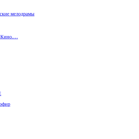
сские мелодрамы
с Кино.…
E
эфир