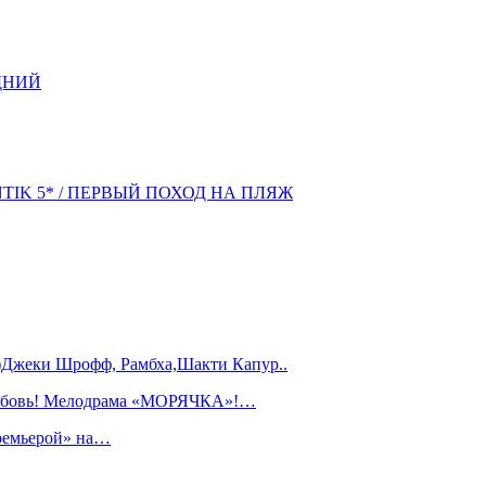
ДНИЙ
NTIK 5* / ПЕРВЫЙ ПОХОД НА ПЛЯЖ
)Джеки Шрофф, Рамбха,Шакти Капур..
любовь! Мелодрама «МОРЯЧКА»!…
ремьерой» на…