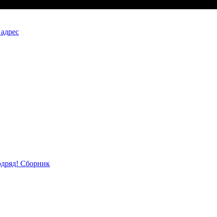
 адрес
одряд! Сборник