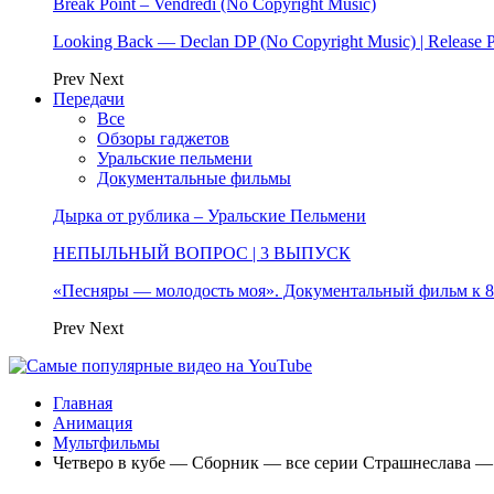
Break Point – Vendredi (No Copyright Music)
Looking Back — Declan DP (No Copyright Music) | Release 
Prev
Next
Передачи
Все
Обзоры гаджетов
Уральские пельмени
Документальные фильмы
Дырка от рублика – Уральские Пельмени
НЕПЫЛЬНЫЙ ВОПРОС | 3 ВЫПУСК
«Песняры — молодость моя». Документальный фильм к
Prev
Next
Главная
Анимация
Мультфильмы
Четверо в кубе — Сборник — все серии Страшнеслава — 