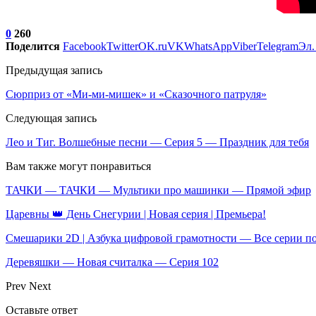
0
260
Поделится
Facebook
Twitter
OK.ru
VK
WhatsApp
Viber
Telegram
Эл.
Предыдущая запись
Сюрприз от «Ми-ми-мишек» и «Сказочного патруля»
Следующая запись
Лео и Тиг. Волшебные песни — Серия 5 — Праздник для тебя
Вам также могут понравиться
ТАЧКИ — ТАЧКИ — Мультики про машинки — Прямой эфир
Царевны 👑 День Снегурии | Новая серия | Премьера!
Смешарики 2D | Азбука цифровой грамотности — Все серии п
Деревяшки — Новая считалка — Серия 102
Prev
Next
Оставьте ответ