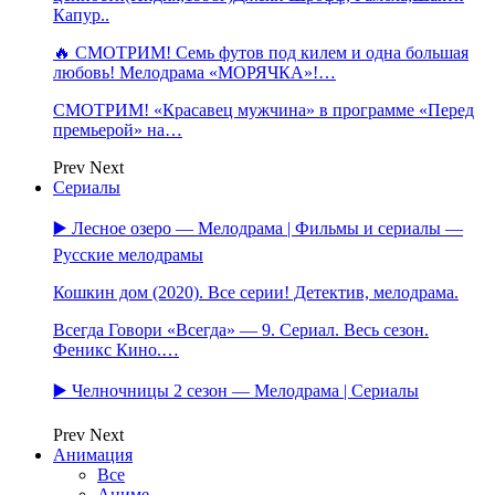
Капур..
🔥 СМОТРИМ! Семь футов под килем и одна большая
любовь! Мелодрама «МОРЯЧКА»!…
СМОТРИМ! «Красавец мужчина» в программе «Перед
премьерой» на…
Prev
Next
Сериалы
▶️ Лесное озеро — Мелодрама | Фильмы и сериалы —
Русские мелодрамы
Кошкин дом (2020). Все серии! Детектив, мелодрама.
Всегда Говори «Всегда» — 9. Сериал. Весь сезон.
Феникс Кино.…
▶️ Челночницы 2 сезон — Мелодрама | Сериалы
Prev
Next
Анимация
Все
Аниме