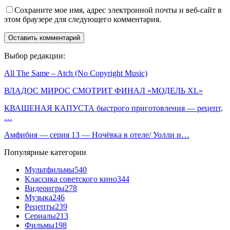
Сохраните мое имя, адрес электронной почты и веб-сайт в
этом браузере для следующего комментария.
Выбор редакции:
All The Same – Atch (No Copyright Music)
ВЛАДОС МИРОС СМОТРИТ ФИНАЛ «МОДЕЛЬ XL»
КВАШЕНАЯ КАПУСТА быстрого приготовления — рецепт,
…
Амфибия — серия 13 — Ночёвка в отеле/ Уолли и…
Популярные категории
Мультфильмы
540
Классика советского кино
344
Видеоигры
278
Музыка
246
Рецепты
239
Сериалы
213
Фильмы
198