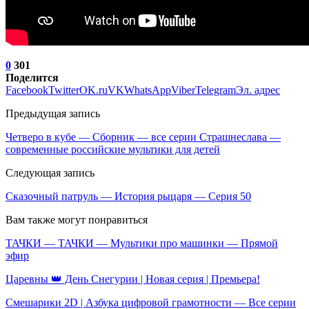
0
301
Поделится
Facebook
Twitter
OK.ru
VK
WhatsApp
Viber
Telegram
Эл. адрес
Предыдущая запись
Четверо в кубе — Сборник — все серии Страшнеслава —
современные российские мультики для детей
Следующая запись
Сказочный патруль — История рыцаря — Серия 50
Вам также могут понравиться
ТАЧКИ — ТАЧКИ — Мультики про машинки — Прямой
эфир
Царевны 👑 День Снегурии | Новая серия | Премьера!
Смешарики 2D | Азбука цифровой грамотности — Все серии