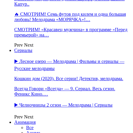
Капур..
🔥 СМОТРИМ! Семь футов под килем и одна большая
любовь! Мелодрама «МОРЯЧКА»!…
СМОТРИМ! «Красавец мужчина» в программе «Перед
премьерой» на…
Prev
Next
Сериалы
▶️ Лесное озеро — Мелодрама | Фильмы и сериалы —
Русские мелодрамы
Кошкин дом (2020). Все серии! Детектив, мелодрама.
Всегда Говори «Всегда» — 9. Сериал. Весь сезон.
Феникс Кино.…
▶️ Челночницы 2 сезон — Мелодрама | Сериалы
Prev
Next
Анимация
Все
Аниме