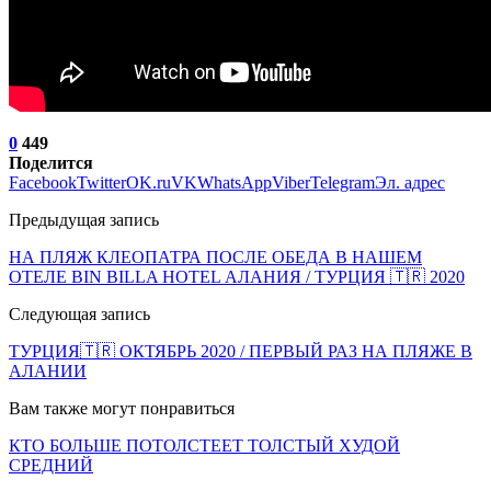
0
449
Поделится
Facebook
Twitter
OK.ru
VK
WhatsApp
Viber
Telegram
Эл. адрес
Предыдущая запись
НА ПЛЯЖ КЛЕОПАТРА ПОСЛЕ ОБЕДА В НАШЕМ
ОТЕЛЕ BIN BILLA HOTEL АЛАНИЯ / ТУРЦИЯ 🇹🇷 2020
Следующая запись
ТУРЦИЯ🇹🇷 ОКТЯБРЬ 2020 / ПЕРВЫЙ РАЗ НА ПЛЯЖЕ В
АЛАНИИ
Вам также могут понравиться
КТО БОЛЬШЕ ПОТОЛСТЕЕТ ТОЛСТЫЙ ХУДОЙ
СРЕДНИЙ