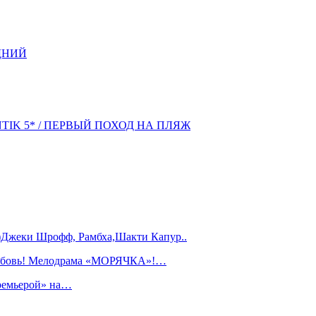
ДНИЙ
NTIK 5* / ПЕРВЫЙ ПОХОД НА ПЛЯЖ
)Джеки Шрофф, Рамбха,Шакти Капур..
любовь! Мелодрама «МОРЯЧКА»!…
ремьерой» на…