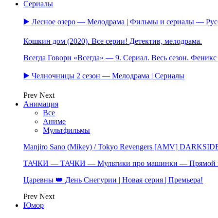
Сериалы
▶️ Лесное озеро — Мелодрама | Фильмы и сериалы — Ру
Кошкин дом (2020). Все серии! Детектив, мелодрама.
Всегда Говори «Всегда» — 9. Сериал. Весь сезон. Феник
▶️ Челночницы 2 сезон — Мелодрама | Сериалы
Prev
Next
Анимация
Все
Аниме
Мультфильмы
Manjiro Sano (Mikey) / Tokyo Revengers [AMV] DARKSID
ТАЧКИ — ТАЧКИ — Мультики про машинки — Прямой 
Царевны 👑 День Снегурии | Новая серия | Премьера!
Prev
Next
Юмор