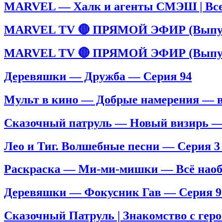
MARVEL — Халк и агенты СМЭШ | Все 
MARVEL TV 🔴 ПРЯМОЙ ЭФИР (Выпус
MARVEL TV 🔴 ПРЯМОЙ ЭФИР (Выпус
Деревяшки — Дружба — Серия 94
Мульт в кино — Добрые намерения — в
Сказочный патруль — Новый визирь —
Лео и Тиг. Волшебные песни — Серия 3
Раскраска — Ми-ми-мишки — Всё наоб
Деревяшки — Фокусник Гав — Серия 9
Сказочный Патруль | Знакомство с геро