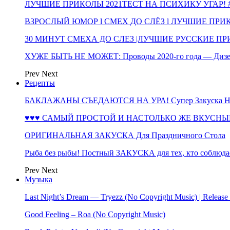
ЛУЧШИЕ ПРИКОЛЫ 2021ТЕСТ НА ПСИХИКУ УГАР! #
ВЗРОСЛЫЙ ЮМОР l СМЕХ ДО СЛЁЗ l ЛУЧШИЕ ПРИКОЛЫ
30 МИНУТ СМЕХА ДО СЛЕЗ |ЛУЧШИЕ РУССКИЕ ПРИ
ХУЖЕ БЫТЬ НЕ МОЖЕТ: Проводы 2020-го года — Дизе
Prev
Next
Рецепты
БАКЛАЖАНЫ СЪЕДАЮТСЯ НА УРА! Супер Закуска НА 
♥♥♥ САМЫЙ ПРОСТОЙ И НАСТОЛЬКО ЖЕ ВКУСНЫЙ
ОРИГИНАЛЬНАЯ ЗАКУСКА Для Праздничного Стола
Рыба без рыбы! Постный ЗАКУСКА для тех, кто соблюда
Prev
Next
Музыка
Last Night’s Dream — Tryezz (No Copyright Music) | Release
Good Feeling – Roa (No Copyright Music)