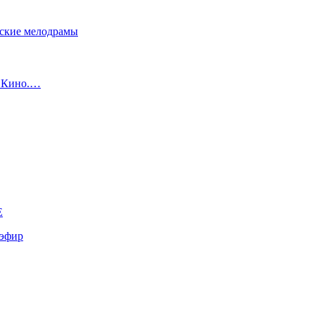
сские мелодрамы
с Кино.…
E
эфир