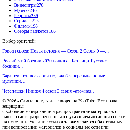
Видеоигры
278
Музыка
246
Рецепты
239
Сериалы
213
Фильмы
198
Обзоры гаджетов
186
Выбор зрителей:
Город героев: Новая история — Сезон 2 Серия 9 —…
Российский боевик 2020 новинка |Без лица| Русские
боевики…
Барашек шон все серии подряд без перерыва новые
мультики…
Черепашки Ниндзя 4 сезон 3 серия «атомная…
© 2026 - Самые популярные видео на YouTube. Все права
защищены.
Свободное копирование и распространение материалов с
нашего сайта разрешено только с указанием активной ссылки
на источник. Указание ссылки также является обязательным
при копировании материалов в социальные сети или