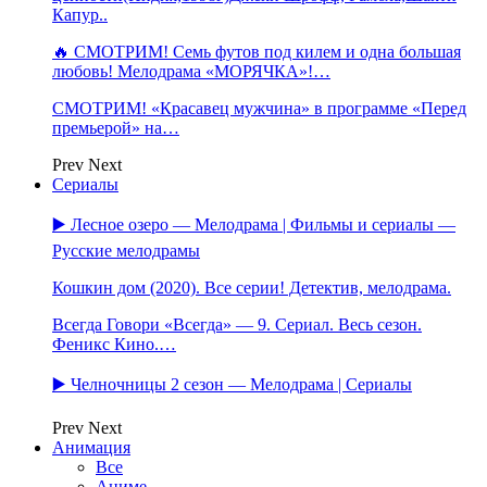
Капур..
🔥 СМОТРИМ! Семь футов под килем и одна большая
любовь! Мелодрама «МОРЯЧКА»!…
СМОТРИМ! «Красавец мужчина» в программе «Перед
премьерой» на…
Prev
Next
Сериалы
▶️ Лесное озеро — Мелодрама | Фильмы и сериалы —
Русские мелодрамы
Кошкин дом (2020). Все серии! Детектив, мелодрама.
Всегда Говори «Всегда» — 9. Сериал. Весь сезон.
Феникс Кино.…
▶️ Челночницы 2 сезон — Мелодрама | Сериалы
Prev
Next
Анимация
Все
Аниме