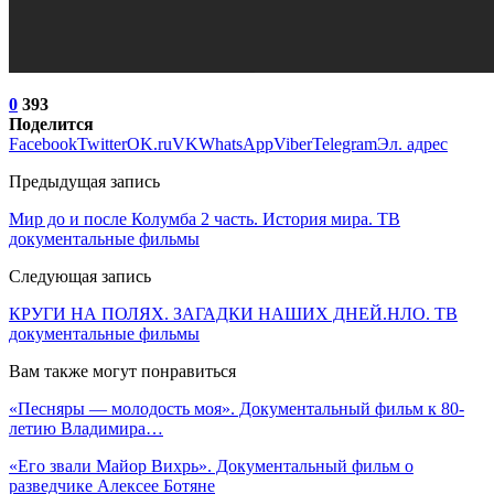
0
393
Поделится
Facebook
Twitter
OK.ru
VK
WhatsApp
Viber
Telegram
Эл. адрес
Предыдущая запись
Мир до и после Колумба 2 часть. История мира. ТВ
документальные фильмы
Следующая запись
КРУГИ НА ПОЛЯХ. ЗАГАДКИ НАШИХ ДНЕЙ.НЛО. ТВ
документальные фильмы
Вам также могут понравиться
«Песняры — молодость моя». Документальный фильм к 80-
летию Владимира…
«Его звали Майор Вихрь». Документальный фильм о
разведчике Алексее Ботяне